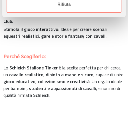
informazioni sul modo in cui utilizza il nostro sito con i
Rifiuta
Perfetto per collezionisti:
Una miniatura preziosa da
nostri partner che si occupano di analisi dei dati web,
aggiungere alla collezione di
cavalli realistici Schleich Horse
pubblicità e social media, i quali potrebbero combinarle
Club
.
con altre informazioni che ha fornito loro o che hanno
Stimola il gioco interattivo:
Ideale per creare
scenari
raccolto dal suo utilizzo dei loro servizi.
equestri realistici, gare e storie fantasy con cavalli
.
Perché Sceglierlo:
Lo
Schleich Stallone Tinker
è la scelta perfetta per chi cerca
un
cavallo realistico, dipinto a mano e sicuro
, capace di unire
gioco educativo, collezionismo e creatività
. Un regalo ideale
per
bambini, studenti e appassionati di cavalli
, sinonimo di
qualità firmata
Schleich
.