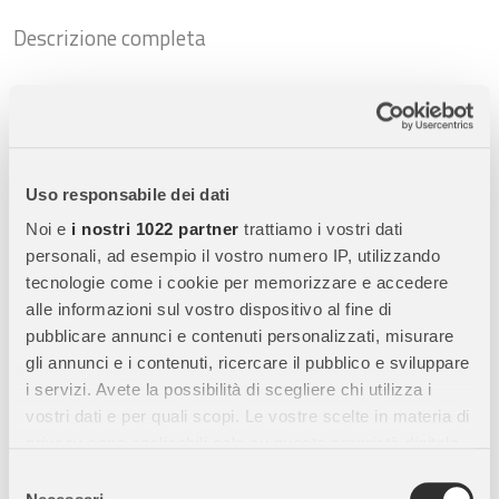
Descrizione completa
Schleich Stallone Tinker - Miniatura Realistica in
Resina
Scopri lo
Schleich Stallone Tinker
, una
miniatura realistica di
cavallo Schleich
appartenente alla linea
Horse Club
, perfetta
Uso responsabile dei dati
per
bambini, collezionisti e appassionati di cavalli
. Questa
Noi e
i nostri 1022 partner
trattiamo i vostri dati
figura rappresenta fedelmente lo
stallone della razza Tinker
,
personali, ad esempio il vostro numero IP, utilizzando
con attenzione ai dettagli e materiali di alta qualità, unendo
tecnologie come i cookie per memorizzare e accedere
realismo, gioco educativo e stimolo alla creatività
.
alle informazioni sul vostro dispositivo al fine di
pubblicare annunci e contenuti personalizzati, misurare
gli annunci e i contenuti, ricercare il pubblico e sviluppare
Caratteristiche Principali:
i servizi. Avete la possibilità di scegliere chi utilizza i
vostri dati e per quali scopi. Le vostre scelte in materia di
Alta qualità:
Lo
stallone Tinker Schleich
è realizzato con
privacy sono applicabili solo su questa proprietà digitale
materiali resistenti e sicuri, modellato con precisione per
in cui avete effettuato le vostre scelte. È possibile
catturare le caratteristiche uniche della razza.
Selezione
modificare o revocare il proprio consenso in qualsiasi