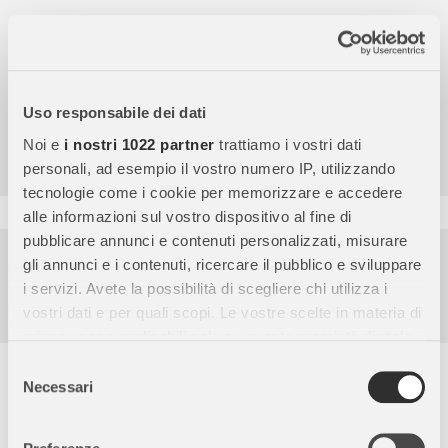
Uso responsabile dei dati
4,7
/5
Noi e
i nostri 1022 partner
trattiamo i vostri dati
9.856
Recensioni
personali, ad esempio il vostro numero IP, utilizzando
tecnologie come i cookie per memorizzare e accedere
alle informazioni sul vostro dispositivo al fine di
pubblicare annunci e contenuti personalizzati, misurare
Pagamenti sicuri
gli annunci e i contenuti, ricercare il pubblico e sviluppare
i servizi. Avete la possibilità di scegliere chi utilizza i
Garanzia e reso facili
vostri dati e per quali scopi. Le vostre scelte in materia di
Assistenza dal lunedì al venerdì
privacy sono applicabili solo su questa proprietà digitale
in cui avete effettuato le vostre scelte. È possibile
Selezione
Descrizione completa
modificare o revocare il proprio consenso in qualsiasi
Necessari
del
momento dalla Dichiarazione sui cookie o facendo clic
Lo Cheval de Selle Francais è la razza di cavalli sportivi francesi.
consenso
sull'icona di attivazione della privacy.
Sono utilizzati principalmente nel salto e sono considerati