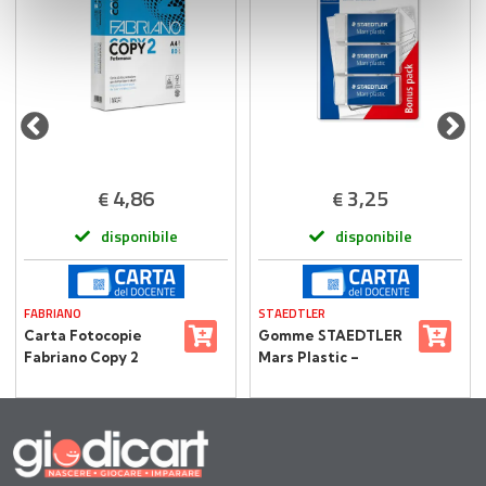
con altre informazioni che ha fornito loro o che hanno
raccolto dal suo utilizzo dei loro servizi.
4,86
3,25
€
€
disponibile
disponibile
FABRIANO
STAEDTLER
Carta Fotocopie
Gomme STAEDTLER
Fabriano Copy 2
Mars Plastic –
Performance A4 –
Blister 3 Pezzi
Alta Qualità,
Massima
Sostenibilità