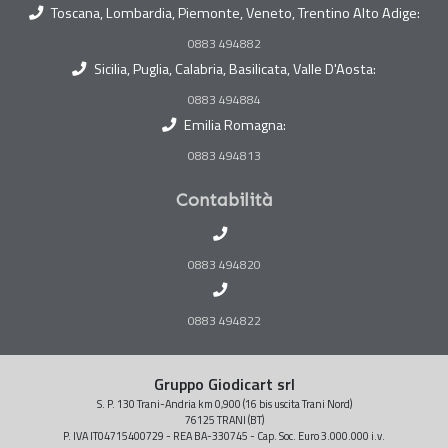
Toscana, Lombardia, Piemonte, Veneto, Trentino Alto Adige:
0883 494882
Sicilia, Puglia, Calabria, Basilicata, Valle D'Aosta:
0883 494884
Emilia Romagna:
0883 494813
Contabilità
0883 494820
0883 494822
Gruppo Giodicart srl
S. P. 130 Trani-Andria km 0,900 (16 bis uscita Trani Nord)
76125 TRANI (BT)
P. IVA IT04715400729 - REA BA-330745 - Cap. Soc. Euro 3.000.000 i.v.