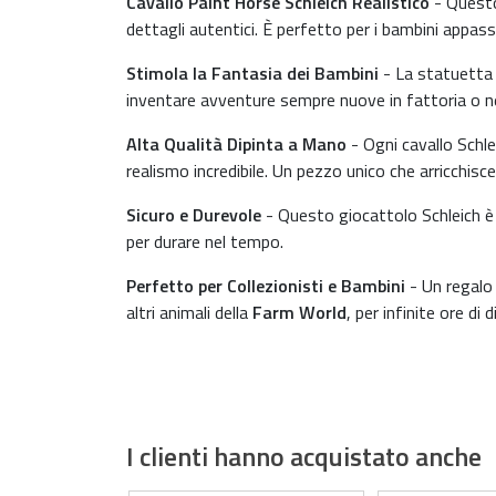
Cavallo Paint Horse Schleich Realistico
- Ques
dettagli autentici. È perfetto per i bambini appass
Stimola la Fantasia dei Bambini
- La statuetta 
inventare avventure sempre nuove in fattoria o ne
Alta Qualità Dipinta a Mano
- Ogni cavallo Schlei
realismo incredibile. Un pezzo unico che arricchisce
Sicuro e Durevole
- Questo giocattolo Schleich è r
per durare nel tempo.
Perfetto per Collezionisti e Bambini
- Un regalo i
altri animali della
Farm World
, per infinite ore di
I clienti hanno acquistato anche