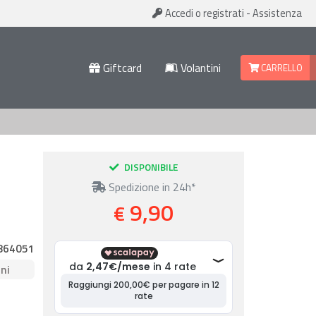
Accedi
o registrati
-
Assistenza
Giftcard
Volantini
CARRELLO
DISPONIBILE
Spedizione in 24h*
9,90
€
864051
ni