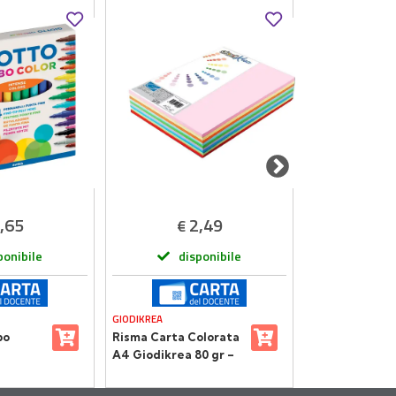
,65
2,49
4
€
€
ponibile
disponibile
dis
GIODIKREA
GIODICART
bo
Risma Carta Colorata
Fogli in EVA S
A4 Giodikrea 80 gr –
30x40 cm - Set
 Colori
100 Fogli – 5 Colori
Pezzi
Intensi