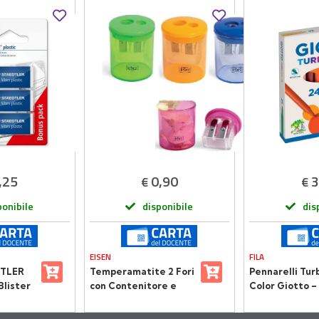
,25
0,90
3
€
€
ponibile
disponibile
dis
EISEN
FILA
TLER
Temperamatite 2 Fori
Pennarelli Tur
Blister
con Contenitore e
Color Giotto –
Lame di Alta Qualità
Astuccio da 24