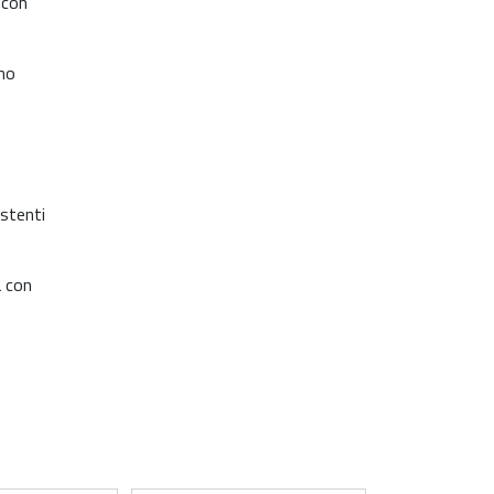
 con
ono
istenti
a con