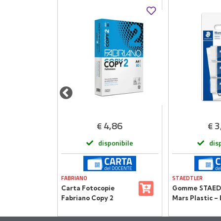
,30
4,86
3
€
€
onibile
disponibile
dis
FABRIANO
STAEDTLER
bo
Carta Fotocopie
Gomme STAED
Fabriano Copy 2
Mars Plastic – 
ori
Performance A4 –
3 Pezzi
Alta Qualità, Massima