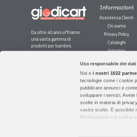
Sostenibilità
Informazioni
Assistenza Clienti
Chi siamo
Da oltre 40 anni offriamo
Privacy Policy
una vasta gamma di
Cataloghi
prodotti per bambini.
Volantini
La nostra piattaforma di
Opportunità di lavoro
e-commerce è ideale per
Uso responsabile dei dati
genitori e specialisti alla
DURC e Tracciabilità
ricerca di giocattoli, articoli
Noi e
i nostri 1022 partne
Rilevazione Misure
per l'infanzia, cancelleria e
tecnologie come i cookie p
Radiatori
arredi.
pubblicare annunci e conten
Con migliaia di prodotti
sviluppare i servizi. Avete l
disponibili, forniamo
scelte in materia di privacy
prodotti di qualità per
vostre scelte. È possibile
soddisfare le esigenze dei
Dichiarazione sui cookie o 
clienti.
Con il tuo consenso, vor