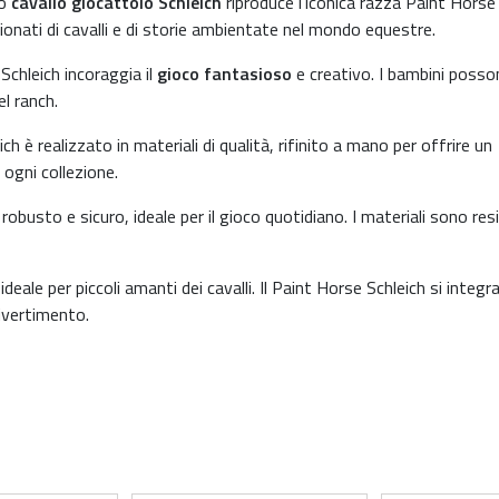
to
cavallo giocattolo Schleich
riproduce l’iconica razza Paint Horse
ionati di cavalli e di storie ambientate nel mondo equestre.
Schleich incoraggia il
gioco fantasioso
e creativo. I bambini poss
l ranch.
ch è realizzato in materiali di qualità, rifinito a mano per offrire un
 ogni collezione.
obusto e sicuro, ideale per il gioco quotidiano. I materiali sono res
deale per piccoli amanti dei cavalli. Il Paint Horse Schleich si integr
 divertimento.