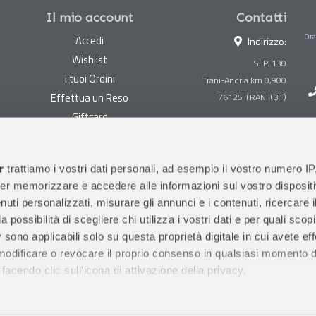
Il mio account
Contatti
Ora
Accedi
Indirizzo:
Wishlist
S. P. 130
I tuoi Ordini
Trani-Andria km 0,900
Effettua un Reso
Giftcard
Centralino:
0883 494847
Gestisci cookie
Megastore:
0883 494890
Garanzie
r
trattiamo i vostri dati personali, ad esempio il vostro numero IP
Prima Infanzia:
0883
er memorizzare e accedere alle informazioni sul vostro dispositiv
Condizioni di vendita
494858
uti personalizzati, misurare gli annunci e i contenuti, ricercare i
Spedizioni e Resi
Orari di apertura al pubblico
a possibilità di scegliere chi utilizza i vostri dati e per quali scop
Pagamenti sicuri
 sono applicabili solo su questa proprietà digitale in cui avete eff
 modificare o revocare il proprio consenso in qualsiasi momento d
facendo clic sull'icona di attivazione della privacy.
remmo anche: