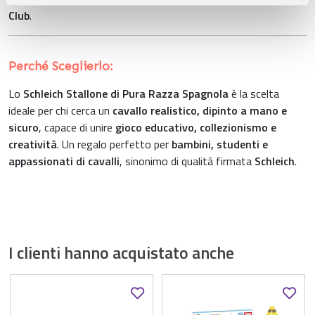
pubblicità e social media, i quali potrebbero combinarle
Club
.
con altre informazioni che ha fornito loro o che hanno
raccolto dal suo utilizzo dei loro servizi.
Perché Sceglierlo:
Lo
Schleich Stallone di Pura Razza Spagnola
è la scelta
ideale per chi cerca un
cavallo realistico, dipinto a mano e
sicuro
, capace di unire
gioco educativo, collezionismo e
creatività
. Un regalo perfetto per
bambini, studenti e
appassionati di cavalli
, sinonimo di qualità firmata
Schleich
.
I clienti hanno acquistato anche