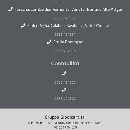
0883 494815
Toscana, Lombardia, Piemonte, Veneto, Trentino Alto Adige:
0883 494882
Sicilia, Puglia, Calabria, Basilicata, Valle D'Aosta:
0883 494884
Emilia Romagna:
0883 494813
Contabilità
0883 494820
0883 494822
Gruppo Giodicart srl
S. P. 130 Trani-Andria km 0,900 (16 bis uscita Trani Nord)
76125 TRANI (BT)