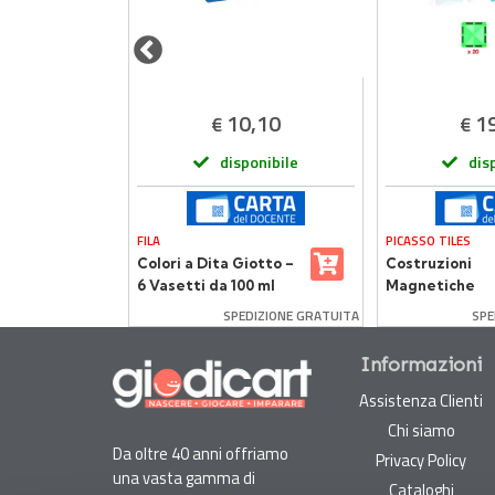
,49
10,10
1
€
€
onibile
disponibile
dis
FILA
PICASSO TILES
li per
Colori a Dita Giotto –
Costruzioni
a
6 Vasetti da 100 ml
Magnetiche
Multicolore Pi
SPEDIZIONE GRATUITA
SPE
Tiles 30 Piastr
Informazioni
Assistenza Clienti
Chi siamo
Da oltre 40 anni offriamo
Privacy Policy
una vasta gamma di
Cataloghi