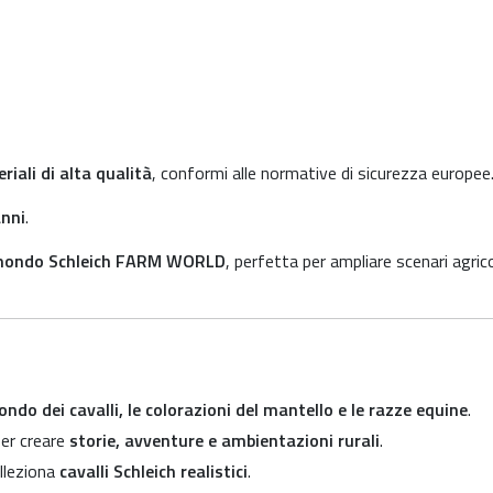
riali di alta qualità
, conformi alle normative di sicurezza europee
anni
.
ondo Schleich FARM WORLD
, perfetta per ampliare scenari agrico
ndo dei cavalli, le colorazioni del mantello e le razze equine
.
er creare
storie, avventure e ambientazioni rurali
.
lleziona
cavalli Schleich realistici
.