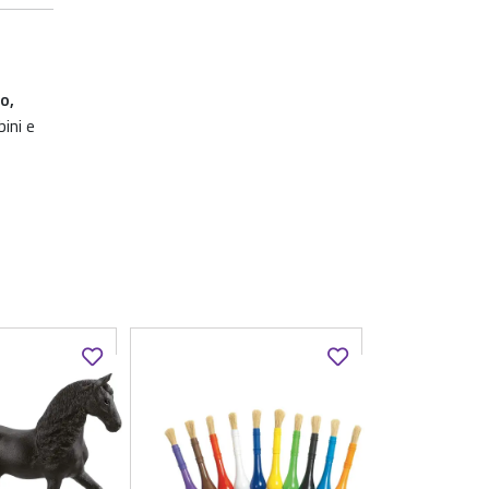
o,
bini e