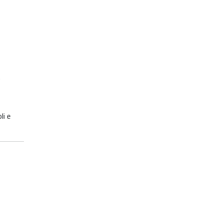
.
li e