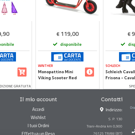
9,90
119,00
9
€
€
ponibile
disponibile
dis
WINTHER
SCHLEICH
Monopattino Mini
Schleich Caval
Viking Scooter Red
Frisona - Cava
casso
Realistico in R
DIZIONE GRATUITA
SPE
elle
Il mio account
Contatti
Ora
Accedi
Indirizzo:
Wishlist
S. P. 130
I tuoi Ordini
Trani-Andria km 0,900
Effettua un Reso