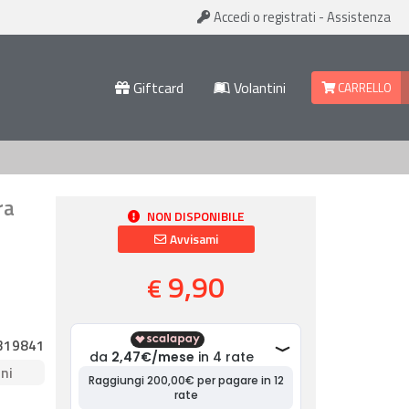
Accedi
o registrati
-
Assistenza
Giftcard
Volantini
CARRELLO
ra
NON DISPONIBILE
Avvisami
9,90
€
319841
ni