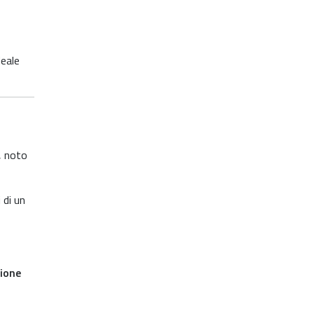
deale
, noto
 di un
zione