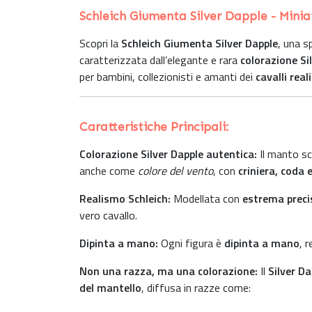
Schleich Giumenta Silver Dapple - Miniat
Scopri la
Schleich Giumenta Silver Dapple
, una s
caratterizzata dall’elegante e rara
colorazione Si
per bambini, collezionisti e amanti dei
cavalli real
Caratteristiche Principali:
Colorazione Silver Dapple autentica:
Il manto scu
anche come
colore del vento
, con
criniera, coda e
Realismo Schleich:
Modellata con
estrema preci
vero cavallo.
Dipinta a mano:
Ogni figura è
dipinta a mano
, 
Non una razza, ma una colorazione:
Il
Silver Da
del mantello
, diffusa in razze come: