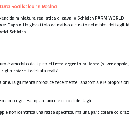
ura Realistica in Resina
plendida
miniatura realistica di cavallo Schleich FARM WORLD
lver Dapple
. Un giocattolo educativo e curato nei minimi dettagli, i
istici Schleich
.
ro è arricchito dal tipico
effetto argento brillante (silver dapple)
 ciglia chiare
, fedeli alla realtà.
sione
, la giumenta riproduce fedelmente l’anatomia e le proporzioni
rendendo ogni esemplare unico e ricco di dettagli.
pple
non identifica una razza specifica, ma una
particolare colora