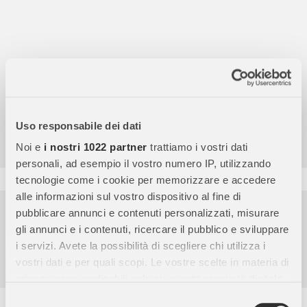
4,7
/5
Uso responsabile dei dati
9.857
Noi e
i nostri 1022 partner
trattiamo i vostri dati
Recensioni
personali, ad esempio il vostro numero IP, utilizzando
tecnologie come i cookie per memorizzare e accedere
alle informazioni sul vostro dispositivo al fine di
Pagamenti sicuri
pubblicare annunci e contenuti personalizzati, misurare
gli annunci e i contenuti, ricercare il pubblico e sviluppare
Garanzia e reso facili
i servizi. Avete la possibilità di scegliere chi utilizza i
Assistenza dal lunedì al venerdì
vostri dati e per quali scopi. Le vostre scelte in materia di
privacy sono applicabili solo su questa proprietà digitale
in cui avete effettuato le vostre scelte. È possibile
Selezione