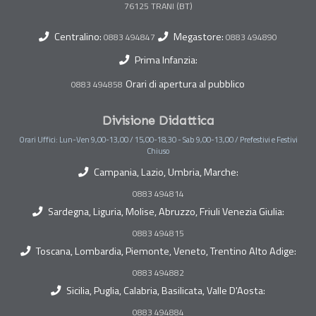
Centralino:
Megastore:
0883 494847
0883 494890
Prima Infanzia:
Orari di apertura al pubblico
0883 494858
Divisione Didattica
Orari Uffici: Lun-Ven 9,00-13,00 / 15,00-18,30 - Sab 9,00-13,00 / Prefestivi e Festivi
Chiuso
Campania, Lazio, Umbria, Marche:
0883 494814
Sardegna, Liguria, Molise, Abruzzo, Friuli Venezia Giulia:
0883 494815
Toscana, Lombardia, Piemonte, Veneto, Trentino Alto Adige:
0883 494882
Sicilia, Puglia, Calabria, Basilicata, Valle D'Aosta:
0883 494884