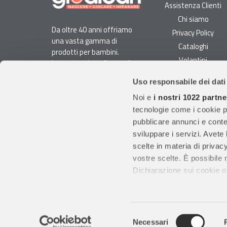
Assistenza Clienti
Chi siamo
Da oltre 40 anni offriamo
Privacy Policy
una vasta gamma di
Cataloghi
prodotti per bambini.
Volantini
La nostra piattaforma di
Opportunità di lavoro
e-commerce è ideale per
Uso responsabile dei dati
genitori e specialisti alla
DURC e Tracciabilità
ricerca di giocattoli, articoli
Noi e
i nostri 1022 partne
Rilevazione Misure
per l'infanzia, cancelleria e
tecnologie come i cookie p
Radiatori
arredi.
pubblicare annunci e conten
Con migliaia di prodotti
sviluppare i servizi. Avete l
disponibili, forniamo
scelte in materia di privacy
prodotti di qualità per
vostre scelte. È possibile
soddisfare le esigenze dei
Dichiarazione sui cookie o 
clienti.
Con il tuo consenso, vor
raccogliere informazio
Gruppo Giodicart srl
S. P. 130 Trani-Andria k
Selezione
Identificare il tuo dis
Necessari