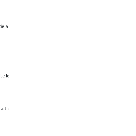
zie a
te le
otici.