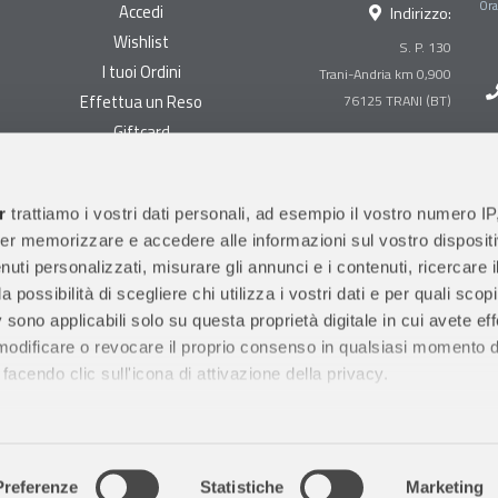
Ora
Accedi
Indirizzo:
Wishlist
S. P. 130
I tuoi Ordini
Trani-Andria km 0,900
Effettua un Reso
Giftcard
Centralino:
0883 494847
Gestisci cookie
Megastore:
0883 494890
Garanzie
r
trattiamo i vostri dati personali, ad esempio il vostro numero IP
Prima Infanzia:
0883
er memorizzare e accedere alle informazioni sul vostro dispositiv
Condizioni di vendita
494858
uti personalizzati, misurare gli annunci e i contenuti, ricercare i
Spedizioni e Resi
Orari di apertura al pubblico
a possibilità di scegliere chi utilizza i vostri dati e per quali scop
Pagamenti sicuri
 sono applicabili solo su questa proprietà digitale in cui avete eff
 modificare o revocare il proprio consenso in qualsiasi momento d
facendo clic sull'icona di attivazione della privacy.
remmo anche:
ni sulla tua posizione geografica, con un'approssimazione di qu
m 0,900 (16 bis uscita Trani Nord)
76125 TRANI (BT)
P. IVA IT04
positivo, scansionandolo attivamente alla ricerca di caratteristiche
Preferenze
Statistiche
Marketing