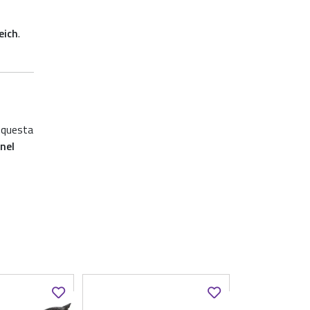
eich
.
 questa
nel