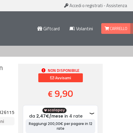
Accedi
o registrati
-
Assistenza
Giftcard
Volantini
CARRELLO
in
NON DISPONIBILE
Avvisami
9,90
€
326115
ni