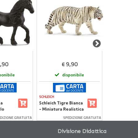
,90
9,90
6
€
€
ponibile
disponibile
dis
SCHLEICH
GIODICART
la
Schleich Tigre Bianca
Primi Pennelli 
llo
- Miniatura Realistica
Set 10 pezzi
esina
in Resina
DIZIONE GRATUITA
SPEDIZIONE GRATUITA
Divisione Didattica