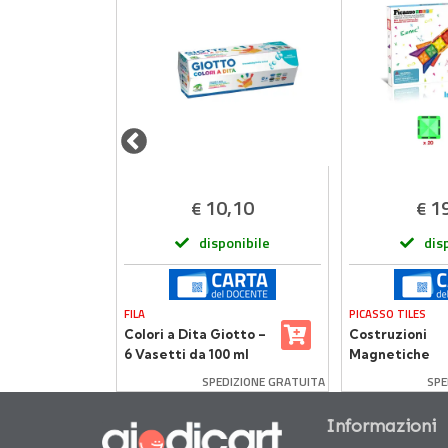
,90
10,10
1
€
€
onibile
disponibile
dis
FILA
PICASSO TILES
nia
Colori a Dita Giotto –
Costruzioni
6 Vasetti da 100 ml
Magnetiche
Multicolore Pi
DIZIONE GRATUITA
SPEDIZIONE GRATUITA
SPE
Tiles 30 Piastr
Informazioni