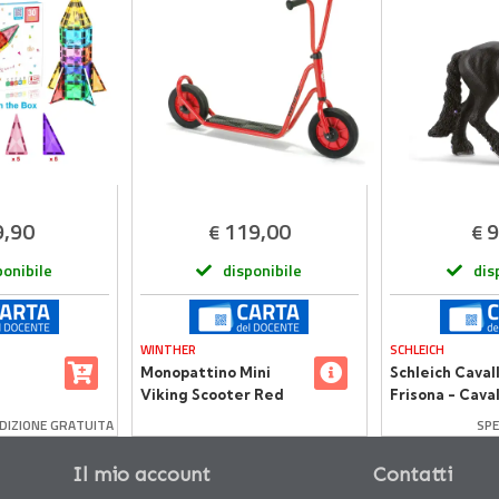
9,90
119,00
9
€
€
ponibile
disponibile
dis
WINTHER
SCHLEICH
Monopattino Mini
Schleich Caval
Viking Scooter Red
Frisona - Cava
casso
Realistico in R
DIZIONE GRATUITA
SPE
elle
Il mio account
Contatti