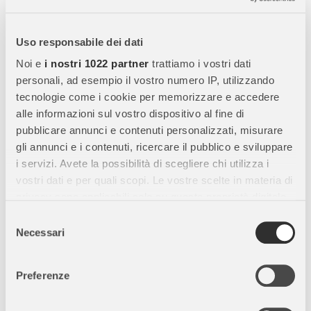
Schleich Giumenta Andalusa - Miniatura Realistica
in Resina
Uso responsabile dei dati
Scopri la
Schleich Giumenta Andalusa
, una
miniatura
Noi e
i nostri 1022 partner
trattiamo i vostri dati
realistica di cavalla Andalusa
perfetta per bambini,
personali, ad esempio il vostro numero IP, utilizzando
collezionisti e appassionati di cavalli. Questa figura unisce
tecnologie come i cookie per memorizzare e accedere
gioco educativo, collezionismo e stimolo alla fantasia
,
alle informazioni sul vostro dispositivo al fine di
grazie a dettagli accurati e materiali di alta qualità.
pubblicare annunci e contenuti personalizzati, misurare
gli annunci e i contenuti, ricercare il pubblico e sviluppare
i servizi. Avete la possibilità di scegliere chi utilizza i
Caratteristiche Principali:
vostri dati e per quali scopi. Le vostre scelte in materia di
privacy sono applicabili solo su questa proprietà digitale
Alta qualità:
Realizzata in
resina resistente e sicura
,
in cui avete effettuato le vostre scelte. È possibile
Selezione
progettata per durare nel tempo.
modificare o revocare il proprio consenso in qualsiasi
Necessari
del
Design realistico:
Ogni dettaglio della
giumenta Andalusa
è
momento dalla Dichiarazione sui cookie o facendo clic
consenso
curato con precisione, dalla criniera fluente alla postura
sull'icona di attivazione della privacy.
elegante, per una riproduzione fedele della razza.
Preferenze
Dimensioni:
Perfetta per esposizione su scaffali o
giochi
Con il tuo consenso, vorremmo anche: