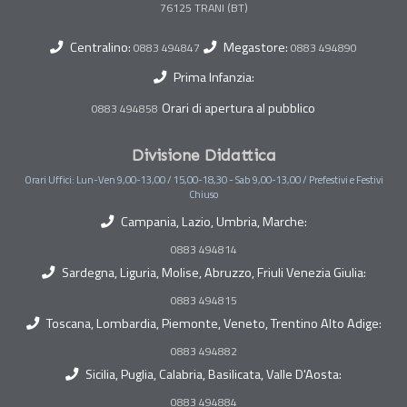
Centralino:
Megastore:
0883 494847
0883 494890
Prima Infanzia:
Orari di apertura al pubblico
0883 494858
Divisione Didattica
Orari Uffici: Lun-Ven 9,00-13,00 / 15,00-18,30 - Sab 9,00-13,00 / Prefestivi e Festivi
Chiuso
Campania, Lazio, Umbria, Marche:
0883 494814
Sardegna, Liguria, Molise, Abruzzo, Friuli Venezia Giulia:
0883 494815
Toscana, Lombardia, Piemonte, Veneto, Trentino Alto Adige:
0883 494882
Sicilia, Puglia, Calabria, Basilicata, Valle D'Aosta:
0883 494884