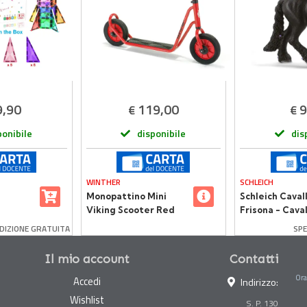
9,90
119,00
9
€
€
ponibile
disponibile
dis
WINTHER
SCHLEICH
Monopattino Mini
Schleich Caval
Viking Scooter Red
Frisona - Cava
casso
Realistico in R
DIZIONE GRATUITA
SPE
elle
Il mio account
Contatti
Ora
Accedi
Indirizzo:
Wishlist
S. P. 130