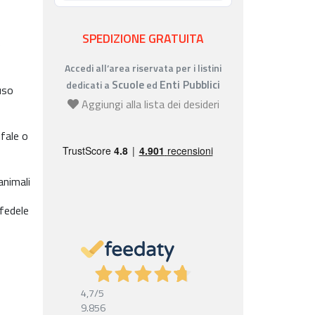
SPEDIZIONE GRATUITA
e
Accedi all’area riservata per i listini
Scuole
Enti Pubblici
dedicati a
ed
uso
Aggiungi alla lista dei desideri
fale o
animali
 fedele
4,7
/5
9.856