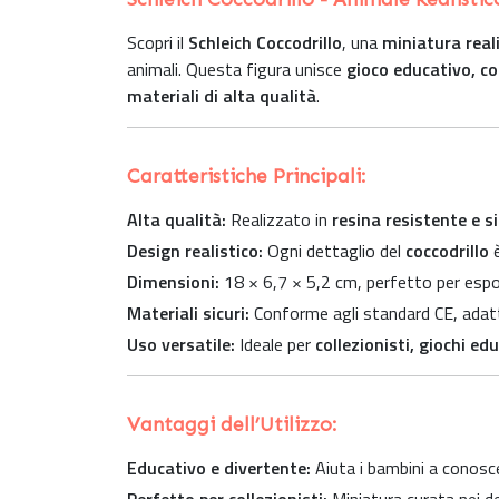
Scopri il
Schleich Coccodrillo
, una
miniatura reali
animali. Questa figura unisce
gioco educativo, co
materiali di alta qualità
.
Caratteristiche Principali:
Alta qualità:
Realizzato in
resina resistente e s
Design realistico:
Ogni dettaglio del
coccodrillo
è
Dimensioni:
18 × 6,7 × 5,2 cm, perfetto per espo
Materiali sicuri:
Conforme agli standard CE, adatt
Uso versatile:
Ideale per
collezionisti, giochi e
Vantaggi dell’Utilizzo:
Educativo e divertente:
Aiuta i bambini a conosc