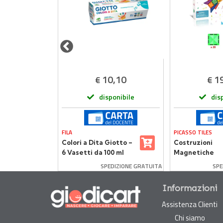
,90
10,10
1
€
€
onibile
disponibile
dis
FILA
PICASSO TILES
nia
Colori a Dita Giotto –
Costruzioni
6 Vasetti da 100 ml
Magnetiche
Multicolore Pi
DIZIONE GRATUITA
SPEDIZIONE GRATUITA
SPE
Tiles 30 Piastr
Informazioni
Assistenza Clienti
Chi siamo