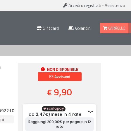
Accedi
o registrati
-
Assistenza
Giftcard
Volantini
CARRELLO
n
NON DISPONIBILE
Avvisami
9,90
€
692210
ni