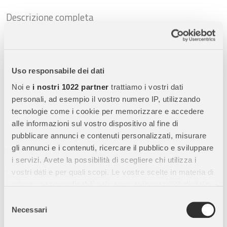
Descrizione completa
Schleich Giumenta Paint Horse – Miniatura
Realistica in Resina
Uso responsabile dei dati
La
Schleich Giumenta Paint Horse
è una miniatura
dettagliata e dipinta a mano che rappresenta fedelmente una
Noi e
i nostri 1022 partner
trattiamo i vostri dati
delle razze equine più riconoscibili e apprezzate. Grazie al suo
personali, ad esempio il vostro numero IP, utilizzando
mantello a macchie tipico del Paint Horse
, questa figura è
tecnologie come i cookie per memorizzare e accedere
un’aggiunta affascinante a qualsiasi collezione Schleich.
alle informazioni sul vostro dispositivo al fine di
pubblicare annunci e contenuti personalizzati, misurare
gli annunci e i contenuti, ricercare il pubblico e sviluppare
Distinzione tra Paint Horse e Pinto
i servizi. Avete la possibilità di scegliere chi utilizza i
vostri dati e per quali scopi. Le vostre scelte in materia di
A differenza dei
Pinto
, che identificano solo un
tipo di
privacy sono applicabili solo su questa proprietà digitale
mantello
, il
Paint Horse è una razza ufficialmente
in cui avete effettuato le vostre scelte. È possibile
Selezione
riconosciuta
. La Giumenta Paint Horse Schleich riproduce
modificare o revocare il proprio consenso in qualsiasi
Necessari
del
fedelmente questa distinzione, offrendo un modello realistico
momento dalla Dichiarazione sui cookie o facendo clic
consenso