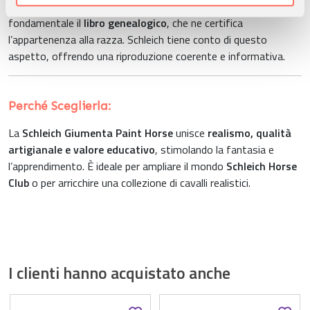
nostri partner che si occupano di analisi dei dati web,
Per identificare correttamente un
Paint Horse autentico
, è
pubblicità e social media, i quali potrebbero combinarle
fondamentale il
libro genealogico
, che ne certifica
con altre informazioni che ha fornito loro o che hanno
l’appartenenza alla razza. Schleich tiene conto di questo
raccolto dal suo utilizzo dei loro servizi.
aspetto, offrendo una riproduzione coerente e informativa.
Perché Sceglierla:
La
Schleich Giumenta Paint Horse
unisce
realismo, qualità
artigianale e valore educativo
, stimolando la fantasia e
l’apprendimento. È ideale per ampliare il mondo
Schleich Horse
Club
o per arricchire una collezione di cavalli realistici.
I clienti hanno acquistato anche