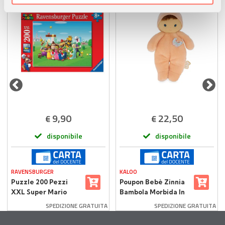
nostri partner che si occupano di analisi dei dati web,
pubblicità e social media, i quali potrebbero combinarle
con altre informazioni che ha fornito loro o che hanno
raccolto dal suo utilizzo dei loro servizi.
9,90
22,50
€
€
disponibile
disponibile
RAVENSBURGER
KALOO
Puzzle 200 Pezzi
Poupon Bebè Zinnia
XXL Super Mario
Bambola Morbida In
Stoffa - Kaloo
SPEDIZIONE GRATUITA
SPEDIZIONE GRATUITA