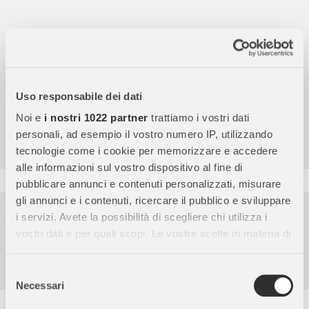
Uso responsabile dei dati
Noi e
i nostri 1022 partner
trattiamo i vostri dati
4,7
/5
9.859
personali, ad esempio il vostro numero IP, utilizzando
Recensioni
tecnologie come i cookie per memorizzare e accedere
alle informazioni sul vostro dispositivo al fine di
pubblicare annunci e contenuti personalizzati, misurare
gli annunci e i contenuti, ricercare il pubblico e sviluppare
Pagamenti sicuri
i servizi. Avete la possibilità di scegliere chi utilizza i
vostri dati e per quali scopi. Le vostre scelte in materia di
Garanzia e reso facili
privacy sono applicabili solo su questa proprietà digitale
Assistenza dal lunedì al venerdì
in cui avete effettuato le vostre scelte. È possibile
Selezione
modificare o revocare il proprio consenso in qualsiasi
Necessari
del
momento dalla Dichiarazione sui cookie o facendo clic
consenso