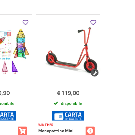
9,90
119,00
6
€
€
ponibile
disponibile
dis
WINTHER
GIODICART
Monopattino Mini
Primi Pennelli 