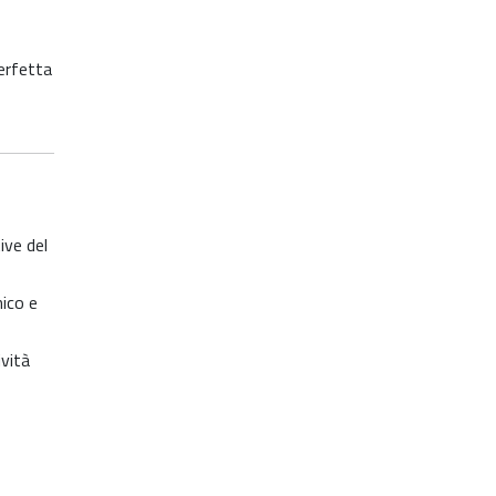
perfetta
ive del
nico e
ività