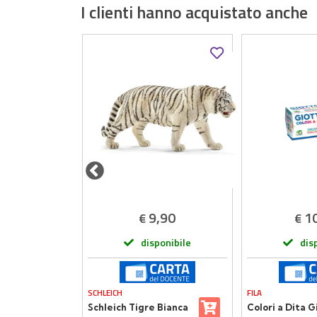
I clienti hanno acquistato anche
,49
9,90
1
€
€
onibile
disponibile
dis
SCHLEICH
FILA
ola 25
Schleich Tigre Bianca
Colori a Dita G