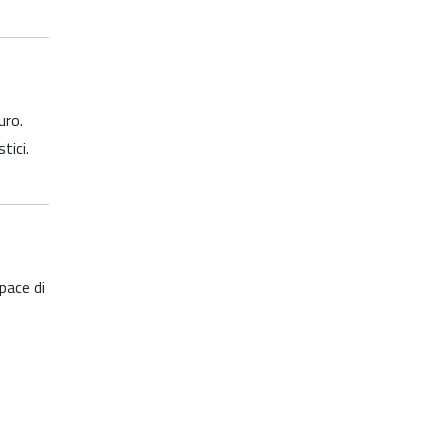
uro.
tici.
apace di