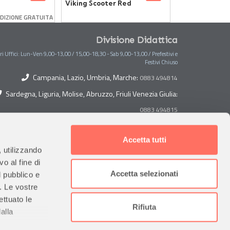
Viking Scooter Red
Set 10 pezzi
casso
DIZIONE GRATUITA
elle
Divisione Didattica
ri Uffici: Lun-Ven 9,00-13,00 / 15,00-18,30 - Sab 9,00-13,00 / Prefestivi e
Festivi Chiuso
Campania, Lazio, Umbria, Marche:
0883 494814
Sardegna, Liguria, Molise, Abruzzo, Friuli Venezia Giulia:
0883 494815
Toscana, Lombardia, Piemonte, Veneto, Trentino Alto
Adige:
Accetta tutti
0883 494882
, utilizzando
Sicilia, Puglia, Calabria, Basilicata, Valle D'Aosta:
o al fine di
Accetta selezionati
l pubblico e
Emilia Romagna:
0883 494884
0883 494813
i. Le vostre
ettuato le
Contabilità
Rifiuta
alla
0883 494820
0883 494822