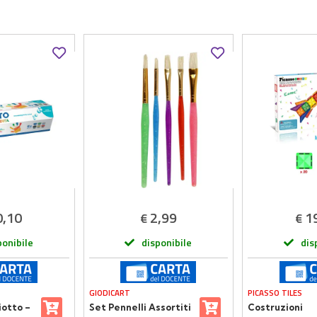
0,10
2,99
1
€
€
ponibile
disponibile
dis
GIODICART
PICASSO TILES
iotto –
Set Pennelli Assortiti
Costruzioni