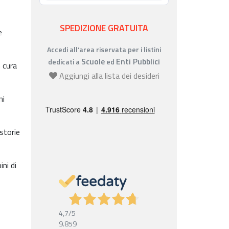
SPEDIZIONE GRATUITA
e
Accedi all’area riservata per i listini
Scuole
Enti Pubblici
dedicati a
ed
n cura
Aggiungi alla lista dei desideri
ni
storie
ni di
4,7
/5
9.859