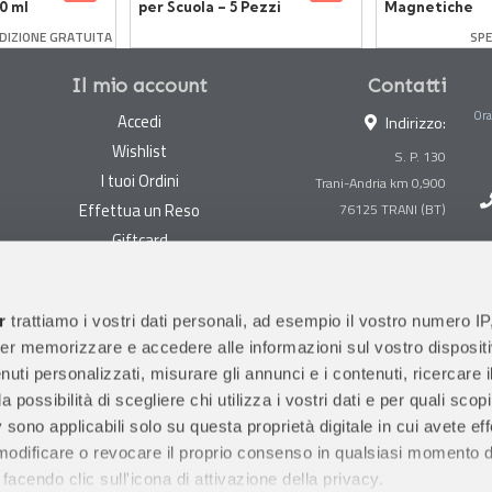
0 ml
per Scuola – 5 Pezzi
Magnetiche
Multicolore Pi
DIZIONE GRATUITA
SPE
Tiles 30 Piastr
Il mio account
Contatti
Ora
Accedi
Indirizzo:
Wishlist
S. P. 130
I tuoi Ordini
Trani-Andria km 0,900
Effettua un Reso
Giftcard
Centralino:
0883 494847
Gestisci cookie
Megastore:
0883 494890
Garanzie
r
trattiamo i vostri dati personali, ad esempio il vostro numero IP
Prima Infanzia:
0883
er memorizzare e accedere alle informazioni sul vostro dispositiv
Condizioni di vendita
494858
uti personalizzati, misurare gli annunci e i contenuti, ricercare i
Spedizioni e Resi
Orari di apertura al pubblico
a possibilità di scegliere chi utilizza i vostri dati e per quali scop
Pagamenti sicuri
 sono applicabili solo su questa proprietà digitale in cui avete eff
 modificare o revocare il proprio consenso in qualsiasi momento d
facendo clic sull'icona di attivazione della privacy.