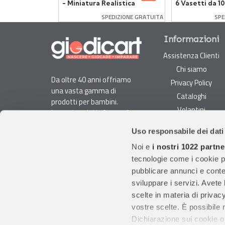
- Miniatura Realistica
6 Vasetti da 10
in Resina
SPEDIZIONE GRATUITA
SPE
Informazioni
Assistenza Clienti
Chi siamo
Da oltre 40 anni offriamo
Privacy Policy
una vasta gamma di
Cataloghi
prodotti per bambini.
Volantini
La nostra piattaforma di
Opportunità di lavoro
e-commerce è ideale per
Uso responsabile dei dati
genitori e specialisti alla
DURC e Tracciabilità
ricerca di giocattoli, articoli
Noi e
i nostri 1022 partne
Rilevazione Misure
per l'infanzia, cancelleria e
tecnologie come i cookie p
Radiatori
arredi.
pubblicare annunci e conten
Con migliaia di prodotti
sviluppare i servizi. Avete l
disponibili, forniamo
scelte in materia di privacy
prodotti di qualità per
vostre scelte. È possibile
soddisfare le esigenze dei
Dichiarazione sui cookie o 
clienti.