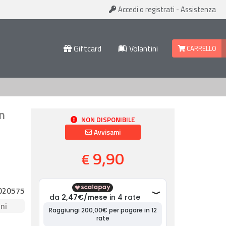
Accedi
o registrati
-
Assistenza
Giftcard
Volantini
CARRELLO
in
NON DISPONIBILE
Avvisami
9,90
€
020575
ni