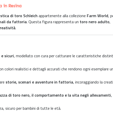
a in Resina
stica di toro Schleich
appartenente alla collezione
Farm World
, 
mali da fattoria
. Questa figura rappresenta un
toro nero adulto
,
reatività
.
 e sicuri
, modellato con cura per catturare le caratteristiche distint
con colori realistici e dettagli accurati che rendono ogni esemplare u
tare
storie, scenari e avventure in fattoria
, incoraggiando la creat
azza di toro nero, il comportamento e la vita negli allevamenti
,
, sicuro per bambini di tutte le età.