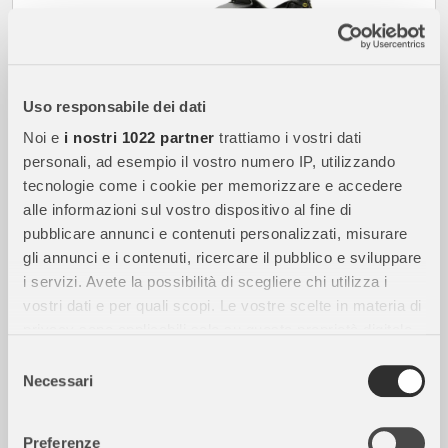
Uso responsabile dei dati
Noi e
i nostri 1022 partner
trattiamo i vostri dati
32,50
€
personali, ad esempio il vostro numero IP, utilizzando
tecnologie come i cookie per memorizzare e accedere
non disponibile
alle informazioni sul vostro dispositivo al fine di
pubblicare annunci e contenuti personalizzati, misurare
SIMBA
gli annunci e i contenuti, ricercare il pubblico e sviluppare
Auto 1:24 Batmobile del 1989 Con Personaggio
i servizi. Avete la possibilità di scegliere chi utilizza i
vostri dati e per quali scopi. Le vostre scelte in materia di
SPEDIZIONE GRATUITA
privacy sono applicabili solo su questa proprietà digitale
in cui avete effettuato le vostre scelte. È possibile
Selezione
modificare o revocare il proprio consenso in qualsiasi
Necessari
del
momento dalla Dichiarazione sui cookie o facendo clic
consenso
sull'icona di attivazione della privacy.
Preferenze