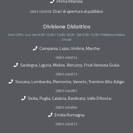
Prima Infanzia:
Orari di apertura al pubblico
0883 494858
Divisione Didattica
Orari Uffici: Lun-Ven 9,00-13,00 / 15,00-18,30 - Sab 9,00-13,00 / Prefestivi e Festivi
Chiuso
Campania, Lazio, Umbria, Marche:
0883 494814
Sardegna, Liguria, Molise, Abruzzo, Friuli Venezia Giulia:
0883 494815
Toscana, Lombardia, Piemonte, Veneto, Trentino Alto Adige:
0883 494882
Sicilia, Puglia, Calabria, Basilicata, Valle D'Aosta:
0883 494884
Emilia Romagna:
0883 494813