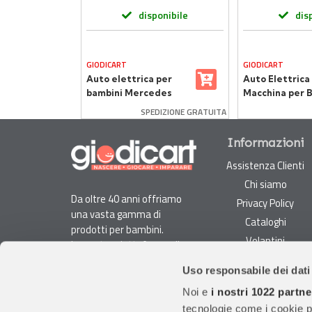
onibile
disponibile
dis
GIODICART
GIODICART
Auto elettrica per
Auto Elettrica
ambini
bambini Mercedes
Macchina per 
er
AMG SL 63 con
2 Posti Jeep W
DIZIONE GRATUITA
SPEDIZIONE GRATUITA
telecomando 2,4 Ghz
Rubicon Rossa 
Bianca
Telecomando
Informazioni
Assistenza Clienti
Chi siamo
Da oltre 40 anni offriamo
Privacy Policy
una vasta gamma di
Cataloghi
prodotti per bambini.
Volantini
La nostra piattaforma di
Opportunità di lavoro
e-commerce è ideale per
Uso responsabile dei dati
genitori e specialisti alla
DURC e Tracciabilità
ricerca di giocattoli, articoli
Noi e
i nostri 1022 partne
Rilevazione Misure
per l'infanzia, cancelleria e
tecnologie come i cookie p