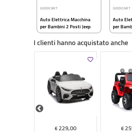
GIODICART
GIODICART
Auto Elettrica Macchina
Auto Ele
per Bambini 2 Posti Jeep
per Bamb
Wrangler Rubicon Rossa
Rover Ev
I clienti hanno acquistato anche
12V con Telecomando
4,90
229,00
25
€
€