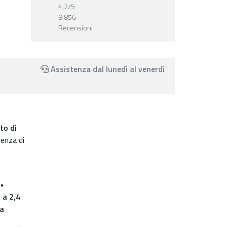
4,7
/5
9.856
Recensioni
Assistenza dal lunedì al venerdì
to di
ienza di
 •
 a 2,4
ca