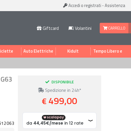
Accedi
o registrati
-
Assistenza
Giftcard
Volantini
CARRELLO
iclette
Auto Elettriche
Kidult
Tempo Libero e
Sport
z G63
DISPONIBILE
Spedizione in 24h*
499,00
€
612063