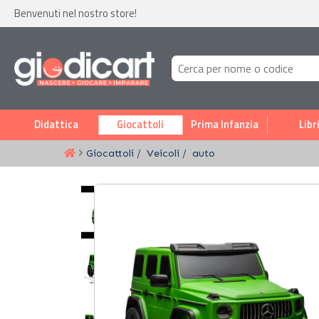
Benvenuti nel nostro store!
Didattica
Giocattoli
Prima Infanzia
Libr
Giocattoli
Veicoli
auto