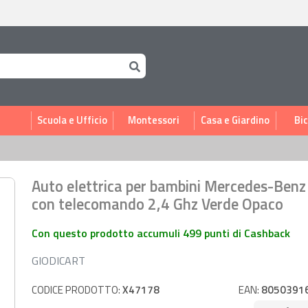
i
Scuola e Ufficio
Montessori
Casa e Giardino
Bic
Auto elettrica per bambini Mercedes-Ben
con telecomando 2,4 Ghz Verde Opaco
Con questo prodotto accumuli 499 punti di Cashback
GIODICART
CODICE PRODOTTO:
X47178
EAN:
8050391