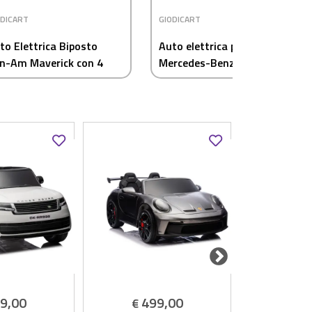
ODICART
GIODICART
to Elettrica Biposto
Auto elettrica per bambini
n-Am Maverick con 4
Mercedes-Benz G63 con
tori e Telecomando,
telecomando 2,4 Ghz Verde
ancione
Opaco
9,00
499,00
29
€
€