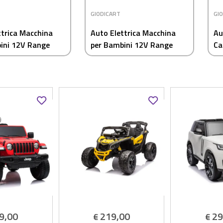
GIODICART
GI
ttrica Macchina
Auto Elettrica Macchina
Au
ini 12V Range
per Bambini 12V Range
Ca
oque Rossa
Rover Rosso Memphis
Mo
Ar
9,00
219,00
29
€
€