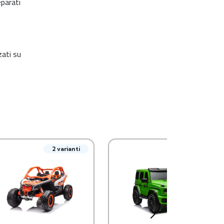
eparati
zati su
2 varianti