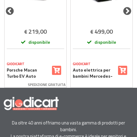
219,00
499,00
€
€
disponibile
disponibile
GIODICART
GIODICART
Porsche Macan
Auto elettrica per
Turbo EV Auto
bambini Mercedes-
Elettrica per
Benz G63 con
SPEDIZIONE GRATUITA
Bambini, Licenza
telecomando 2,4
Ufficiale, Nero
Ghz Verde Opaco
Metallizzato
Da oltre 40 anni offriamo una vasta gamma di prodotti per
bambini.
La nostra piattaforma di e-commerce è ideale per genitori e