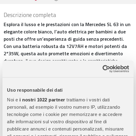
Descrizione completa
Esplora il lusso e le prestazioni con la Mercedes SL 63 in un
elegante colore bianco, l’auto elettrica per bambini a due
posti che offre un’esperienza di guida senza precedenti.
Con una batteria robusta da 12V7AH e motori potenti da
2*35W, questa auto promette emozioni e divertimento
duraturo.
Il suo design accattivante e le caratteristiche
tecniche avanzate la rendono la scelta ideale per i giovani piloti
in erba.
• Potente doppio motore da 12V 35W per una guida
Uso responsabile dei dati
potente e fluida. • Robusta batteria da 12V 7Ah •
Noi e
i nostri 1022 partner
trattiamo i vostri dati
Confortevole sedile in pelle • Telecomando per genitori 2.4G
personali, ad esempio il vostro numero IP, utilizzando
con a tre modalità (per controllare le luci) • Display
tecnologie come i cookie per memorizzare e accedere
elettronico • Connessione MP3, USB, SD CARD per godersi
alle informazioni sul vostro dispositivo al fine di
la musica preferita durante il viaggio. • Connessione
pubblicare annunci e contenuti personalizzati, misurare
Bluetooth disponibile per smartphone • Luci a LED per una