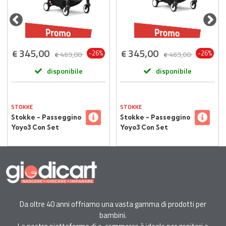
345,00
345,00
€
€
-26%
-26%
469,00
469,00
€
€
disponibile
disponibile
STOKKE
STOKKE
Stokke - Passeggino
Stokke - Passeggino
Yoyo3 Con Set
Yoyo3 Con Set
Rivestimento 6+
Rivestimento
Aqua Telaio - Black
6+Toffee Telaio -
Black
Da oltre 40 anni offriamo una vasta gamma di prodotti per
bambini.