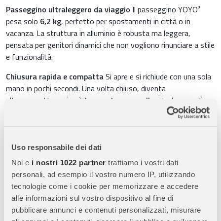
Passeggino ultraleggero da viaggio
Il passeggino YOYO³
pesa solo
6,2 kg
, perfetto per spostamenti in città o in
vacanza. La struttura in alluminio è robusta ma leggera,
pensata per genitori dinamici che non vogliono rinunciare a stile
e funzionalità.
Chiusura rapida e compatta
Si apre e si richiude con una sola
mano in pochi secondi. Una volta chiuso, diventa
ultracompatto e si può
trasportare a spalla
, ideale per salire
in auto, in treno o in aereo senza fatica.
Omologato come bagaglio a mano
YOYO³ è progettato per
rispettare le
dimensioni standard del bagaglio a mano
delle
Uso responsabile dei dati
principali compagnie aeree. Verifica sempre le policy, ma porta il
Noi e
i nostri 1022 partner
trattiamo i vostri dati
passeggino ovunque tu vada, senza ingombro.
personali, ad esempio il vostro numero IP, utilizzando
Massimo comfort per il bambino
Il
rivestimento 6+
è
tecnologie come i cookie per memorizzare e accedere
imbottito, traspirante e sfoderabile. Include un
cuscino
alle informazioni sul vostro dispositivo al fine di
ridisegnato
per sostenere meglio la schiena e un’
imbracatura
pubblicare annunci e contenuti personalizzati, misurare