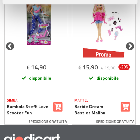
pubblicità e social media, i quali potrebbero combinarle
con altre informazioni che ha fornito loro o che hanno
raccolto dal suo utilizzo dei loro servizi.
14,90
15,90
€
€
-20%
19,90
€
disponibile
disponibile
SIMBA
MATTEL
Bambola Steffi Love
Barbie Dream
Scooter Fun
Besties Malibu
Bambola Snodata +
SPEDIZIONE GRATUITA
SPEDIZIONE GRATUITA
Accessori Make-Up