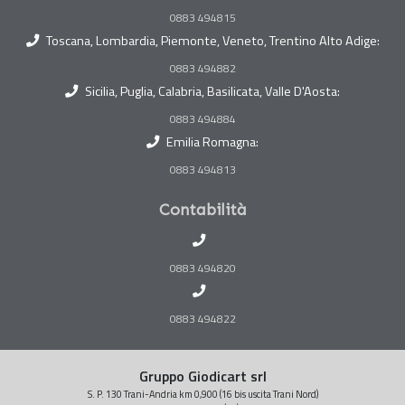
0883 494815
Toscana, Lombardia, Piemonte, Veneto, Trentino Alto Adige:
0883 494882
Sicilia, Puglia, Calabria, Basilicata, Valle D'Aosta:
0883 494884
Emilia Romagna:
0883 494813
Contabilità
0883 494820
0883 494822
Gruppo Giodicart srl
S. P. 130 Trani-Andria km 0,900 (16 bis uscita Trani Nord)