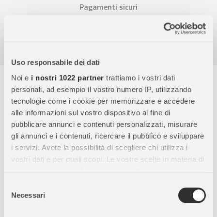
Pagamenti sicuri
Garanzia e reso facili
Assistenza dal lunedì al venerdì
Uso responsabile dei dati
Noi e
i nostri 1022 partner
trattiamo i vostri dati
Descrizione completa
personali, ad esempio il vostro numero IP, utilizzando
La Steffi Love Wedding Magic è una bambola Steffi Love di 29
tecnologie come i cookie per memorizzare e accedere
cm con un tema principessa magica. È vestita con un
alle informazioni sul vostro dispositivo al fine di
incantevole abito blu decorato con una stampa a fiocchi di
pubblicare annunci e contenuti personalizzati, misurare
neve e glitter, che la fa sembrare una vera regina del
gli annunci e i contenuti, ricercare il pubblico e sviluppare
pattinaggio sul ghiaccio. Completa il suo look con una graziosa
i servizi. Avete la possibilità di scegliere chi utilizza i
corona.
vostri dati e per quali scopi. Le vostre scelte in materia di
privacy sono applicabili solo su questa proprietà digitale
Quando si tratta di pattinare sul ghiaccio, Steffi si sbarazza
in cui avete effettuato le vostre scelte. È possibile
Selezione
dei suoi sandali con i tacchi e indossa i suoi pattini da
modificare o revocare il proprio consenso in qualsiasi
Necessari
del
pattinaggio. Può girare sul ghiaccio e mostrare le sue abilità
momento dalla Dichiarazione sui cookie o facendo clic
consenso
grazie alla sua eleganza e stile unici.