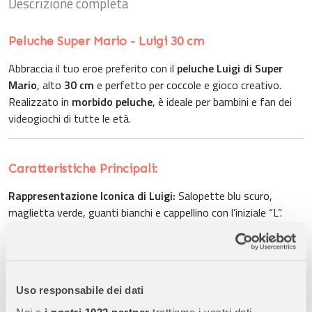
Descrizione completa
Peluche Super Mario - Luigi 30 cm
Abbraccia il tuo eroe preferito con il
peluche Luigi di Super
Mario
, alto
30 cm
e perfetto per coccole e gioco creativo.
Realizzato in
morbido peluche
, è ideale per bambini e fan dei
videogiochi di tutte le età.
Caratteristiche Principali:
Rappresentazione Iconica di Luigi:
Salopette blu scuro,
maglietta verde, guanti bianchi e cappellino con l’iniziale “L”.
Morbido e Confortevole:
Tessuto in
peluche di alta qualità
,
sicuro e piacevole al tatto per abbracci e giochi.
Dimensioni Perfette:
Altezza di
30 cm
, ideale da portare
ovunque o aggiungere alla collezione di peluche.
Uso responsabile dei dati
Stimola Immaginazione e Gioco:
Perfetto per creare
storie e