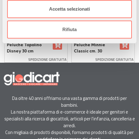
19,00
19,00
€
€
Utilizziamo i cookie per personalizzare contenuti ed
Accetta selezionati
annunci, per fornire funzionalità dei social media e per
disponibile
disponibile
analizzare il nostro traffico. Condividiamo inoltre
informazioni sul modo in cui utilizza il nostro sito con i
Rifiuta
nostri partner che si occupano di analisi dei dati web,
PTS
PTS
pubblicità e social media, i quali potrebbero combinarle
Peluche Topolino
Peluche Minnie
Disney 30 cm
Classic cm. 30
con altre informazioni che ha fornito loro o che hanno
raccolto dal suo utilizzo dei loro servizi.
SPEDIZIONE GRATUITA
SPEDIZIONE GRATUITA
Da oltre 40 anni offriamo una vasta gamma di prodotti per
bambini.
La nostra piattaforma di e-commerce è ideale per genitori e
specialisti alla ricerca di giocattoli, articoli per l'infanzia, cancelleria e
arredi.
Con migliaia di prodotti disponibili, forniamo prodotti di qualità per