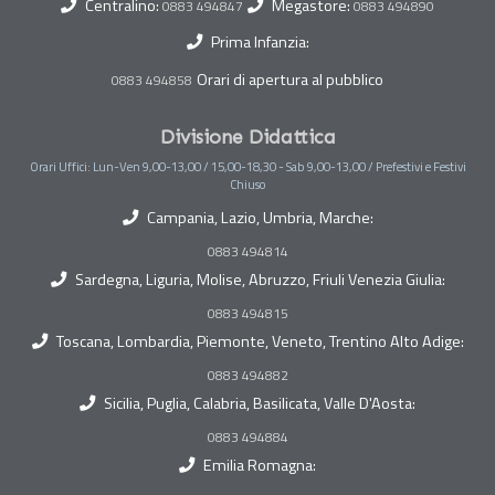
Centralino:
Megastore:
0883 494847
0883 494890
Prima Infanzia:
Orari di apertura al pubblico
0883 494858
Divisione Didattica
Orari Uffici: Lun-Ven 9,00-13,00 / 15,00-18,30 - Sab 9,00-13,00 / Prefestivi e Festivi
Chiuso
Campania, Lazio, Umbria, Marche:
0883 494814
Sardegna, Liguria, Molise, Abruzzo, Friuli Venezia Giulia:
0883 494815
Toscana, Lombardia, Piemonte, Veneto, Trentino Alto Adige:
0883 494882
Sicilia, Puglia, Calabria, Basilicata, Valle D'Aosta:
0883 494884
Emilia Romagna: