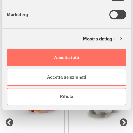
entusiasmo e divertimento ai bambini, ragazzi e ragazze,
geografica, con un'approssimazione di qualche
grandi e piccoli. Un regalo perfetto che incoraggia il gioco e la
metro,
Marketing
fantasia!
Identificare il tuo dispositivo, scansionandolo
attivamente alla ricerca di caratteristiche specifiche
(impronte digitali).
Mostra dettagli
Approfondisci come vengono elaborati i tuoi dati personali
e imposta le tue preferenze nella
sezione dettagli
. Puoi
I clienti hanno acquistato anche
modificare o ritirare il tuo consenso in qualsiasi momento
Accetta tutti
dalla Dichiarazione sui cookie.
Utilizziamo i cookie per personalizzare contenuti ed
Accetta selezionati
annunci, per fornire funzionalità dei social media e per
analizzare il nostro traffico. Condividiamo inoltre
informazioni sul modo in cui utilizza il nostro sito con i
Rifiuta
nostri partner che si occupano di analisi dei dati web,
pubblicità e social media, i quali potrebbero combinarle
con altre informazioni che ha fornito loro o che hanno
raccolto dal suo utilizzo dei loro servizi.