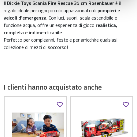
Il
Dickie Toys Scania Fire Rescue 35 cm Rosenbauer
è il
raccolto dal suo utilizzo dei loro servizi.
regalo ideale per ogni piccolo appassionato di
pompieri e
veicoli d’emergenza
. Con luci, suoni, scala estendibile e
funzione acqua, offre un’esperienza di gioco
realistica,
completa e indimenticabile
.
Perfetto per compleanni, feste e per arricchire qualsiasi
collezione di mezzi di soccorso!
I clienti hanno acquistato anche