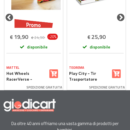
19,90
25,90
€
€
-20%
24,90
€
disponibile
disponibile
MATTEL
TEOREMA
Hot Wheels
Play City - Tir
RacerVerse -
Trasportatore
Trasportatore
Pompieri 1:12 con
SPEDIZIONE GRATUITA
SPEDIZIONE GRATUITA
Hulkbuster
Elicottero e
Macchina Luci e
Suoni
Da oltre 40 anni offriamo una vasta gamma di prodotti per
bambini.