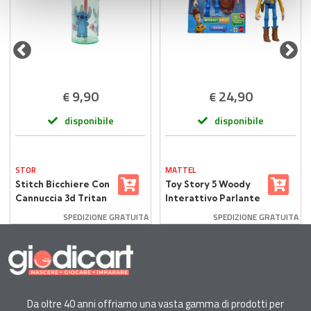
con altre informazioni che ha fornito loro o che hanno
raccolto dal suo utilizzo dei loro servizi.
9,90
24,90
€
€
disponibile
disponibile
STOR
MATTEL
Stitch Bicchiere Con
Toy Story 5 Woody
Cannuccia 3d Tritan
Interattivo Parlante
Ml. 360
SPEDIZIONE GRATUITA
SPEDIZIONE GRATUITA
Da oltre 40 anni offriamo una vasta gamma di prodotti per