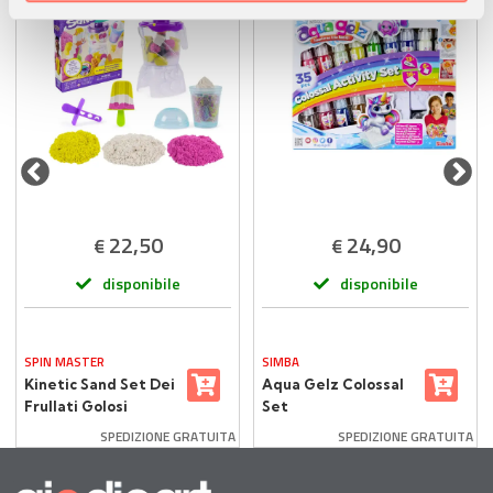
pubblicità e social media, i quali potrebbero combinarle
con altre informazioni che ha fornito loro o che hanno
raccolto dal suo utilizzo dei loro servizi.
22,50
24,90
€
€
disponibile
disponibile
SPIN MASTER
SIMBA
Kinetic Sand Set Dei
Aqua Gelz Colossal
Frullati Golosi
Set
SPEDIZIONE GRATUITA
SPEDIZIONE GRATUITA