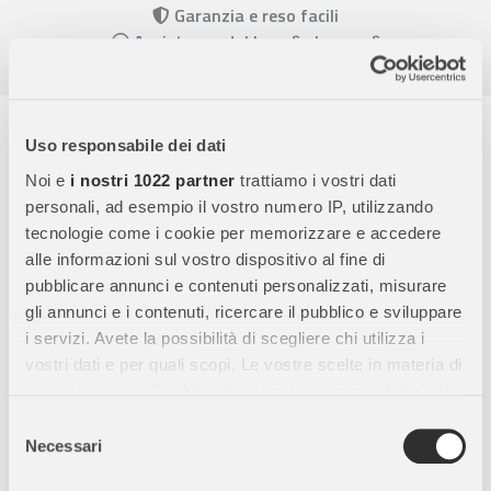
Garanzia e reso facili
Assistenza dal lunedì al venerdì
Descrizione completa
Uso responsabile dei dati
Creazioni 3D Magiche
Con
Simba Aqua Gelz Deluxe
i bambini
Noi e
i nostri 1022 partner
trattiamo i vostri dati
possono creare personaggi
morbidi e tridimensionali
personali, ad esempio il vostro numero IP, utilizzando
partendo da semplici gel colorati. Un’attività creativa che
tecnologie come i cookie per memorizzare e accedere
stimola fantasia, manualità e senso artistico in modo
alle informazioni sul vostro dispositivo al fine di
sorprendente.
pubblicare annunci e contenuti personalizzati, misurare
gli annunci e i contenuti, ricercare il pubblico e sviluppare
Facile e Divertente da Usare
Basta riempire gli stampi con i
i servizi. Avete la possibilità di scegliere chi utilizza i
gel colorati, immergerli nell’acqua e osservare la magia: in pochi
vostri dati e per quali scopi. Le vostre scelte in materia di
secondi le forme piatte si trasformano in
figure 3D uniche
,
privacy sono applicabili solo su questa proprietà digitale
pronte per essere giocate o esposte.
in cui avete effettuato le vostre scelte. È possibile
Selezione
Gioco Creativo con Acqua
La grande ciotola inclusa con
modificare o revocare il proprio consenso in qualsiasi
Necessari
del
coperchio rosa e lucchetto a tema principessa
permette di far
momento dalla Dichiarazione sui cookie o facendo clic
consenso