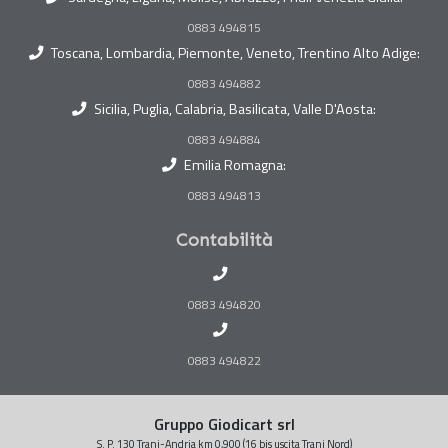
0883 494815
Toscana, Lombardia, Piemonte, Veneto, Trentino Alto Adige:
0883 494882
Sicilia, Puglia, Calabria, Basilicata, Valle D'Aosta:
0883 494884
Emilia Romagna:
0883 494813
Contabilità
0883 494820
0883 494822
Gruppo Giodicart srl
S. P. 130 Trani-Andria km 0,900 (16 bis uscita Trani Nord)