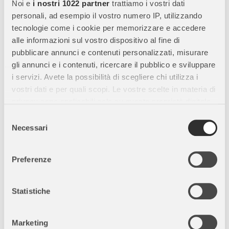
Noi e
i nostri 1022 partner
trattiamo i vostri dati
al tatto, perfetta per le piccole mani.
personali, ad esempio il vostro numero IP, utilizzando
Dettagli Realistici:
Modellati con cura per rappresentare
tecnologie come i cookie per memorizzare e accedere
fedelmente gli animali della fattoria.
alle informazioni sul vostro dispositivo al fine di
pubblicare annunci e contenuti personalizzati, misurare
gli annunci e i contenuti, ricercare il pubblico e sviluppare
Animali del set:
i servizi. Avete la possibilità di scegliere chi utilizza i
vostri dati e per quali scopi. Le vostre scelte in materia di
Cane
privacy sono applicabili solo su questa proprietà digitale
Cavallo
in cui avete effettuato le vostre scelte. È possibile
Selezione
Anatra
modificare o revocare il proprio consenso in qualsiasi
Necessari
del
Maiale
momento dalla Dichiarazione sui cookie o facendo clic
consenso
Pecora
sull'icona di attivazione della privacy.
Preferenze
Toro
Con il tuo consenso, vorremmo anche:
raccogliere informazioni sulla tua posizione
Statistiche
Benefici Educativi:
geografica, con un'approssimazione di qualche
metro,
Apprendimento Divertente:
Aiuta i bambini a riconoscere e
Marketing
Identificare il tuo dispositivo, scansionandolo