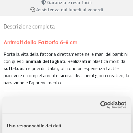
Garanzia e reso facili
Assistenza dal lunedì al venerdì
Descrizione completa
Animali della Fattoria 6–8 cm
Porta la vita della fattoria direttamente nelle mani dei bambini
con questi
animali dettagliati
. Realizzati in plastica morbida
soft-touch
e privi di ftalati, offrono un’esperienza tattile
piacevole e completamente sicura. Ideali per il gioco creativo, la
narrazione e l’apprendimento.
Caratteristiche Principali:
Materiali Sicuri:
Plastica morbida di alta qualità, priva di
ftalati, sicura per i bambini.
Uso responsabile dei dati
Superficie Soft-Touch:
Ogni animale ha una finitura piacevole