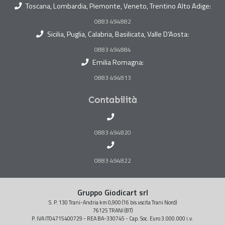
Toscana, Lombardia, Piemonte, Veneto, Trentino Alto Adige:
0883 494882
Sicilia, Puglia, Calabria, Basilicata, Valle D'Aosta:
0883 494884
Emilia Romagna:
0883 494813
Contabilità
0883 494820
0883 494822
Gruppo Giodicart srl
S. P. 130 Trani-Andria km 0,900 (16 bis uscita Trani Nord)
76125 TRANI (BT)
P. IVA IT04715400729 - REA BA-330745 - Cap. Soc. Euro 3.000.000 i.v.