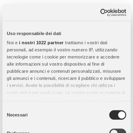
Schleich Castrone Hannoverian Red Dun - Cavallo
Realistico Horse Club
Scopri il
Schleich Castrone Hannoverian Red Dun
, una
Uso responsabile dei dati
miniatura realistica di cavallo
della
collezione Schleich
Horse Club
. Perfetta per bambini, collezionisti e appassionati
Noi e
i nostri 1022 partner
trattiamo i vostri dati
di equitazione, questa figura unisce
realismo, gioco educativo
personali, ad esempio il vostro numero IP, utilizzando
e creatività
.
tecnologie come i cookie per memorizzare e accedere
alle informazioni sul vostro dispositivo al fine di
pubblicare annunci e contenuti personalizzati, misurare
Caratteristiche Principali:
gli annunci e i contenuti, ricercare il pubblico e sviluppare
i servizi. Avete la possibilità di scegliere chi utilizza i
Dettagli realistici:
Rappresenta fedelmente le caratteristiche
vostri dati e per quali scopi. Le vostre scelte in materia di
della
razza Hannoverian Red Dun
, dal corpo armonioso alle
privacy sono applicabili solo su questa proprietà digitale
zampe scure.
in cui avete effettuato le vostre scelte. È possibile
Selezione
Manto lucido e realistico:
Colori sfumati e dettagli accurati
modificare o revocare il proprio consenso in qualsiasi
Necessari
del
per un
aspetto naturale e brillante
.
momento dalla Dichiarazione sui cookie o facendo clic
consenso
Castrone:
Cavallo maschio castrato, pronto per competizioni e
sull'icona di attivazione della privacy.