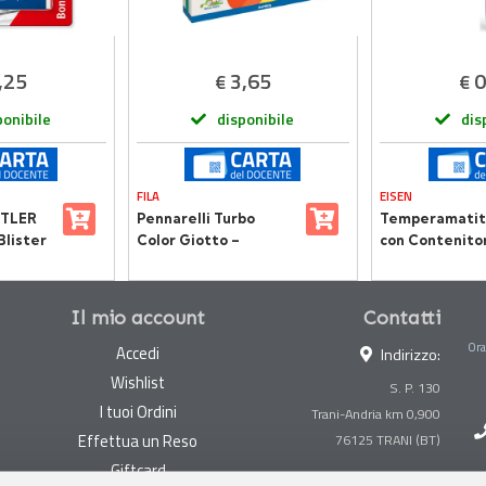
,25
3,65
0
€
€
ponibile
disponibile
dis
FILA
EISEN
TLER
Pennarelli Turbo
Temperamatite
Blister
Color Giotto –
con Contenito
Astuccio da 24 Colori
Lame di Alta Q
Il mio account
Contatti
Ora
Accedi
Indirizzo:
Wishlist
S. P. 130
I tuoi Ordini
Trani-Andria km 0,900
Effettua un Reso
Giftcard