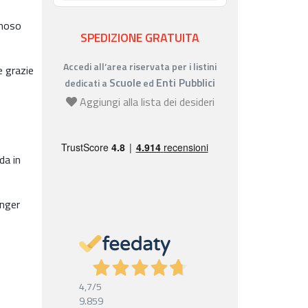
amoso
SPEDIZIONE GRATUITA
Accedi all’area riservata per i listini
e grazie
Scuole
Enti Pubblici
dedicati a
ed
Aggiungi alla lista dei desideri
da in
inger
4,7
/5
9.859