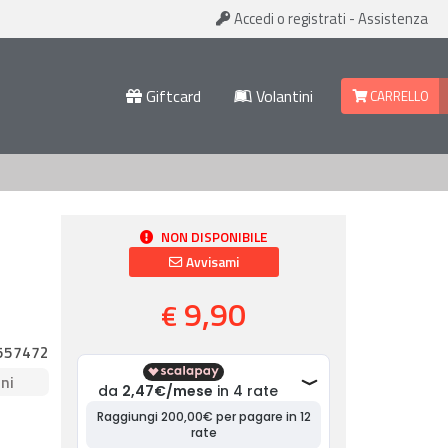
Accedi
o registrati
-
Assistenza
Giftcard
Volantini
CARRELLO
NON DISPONIBILE
Avvisami
9,90
€
557472
ni