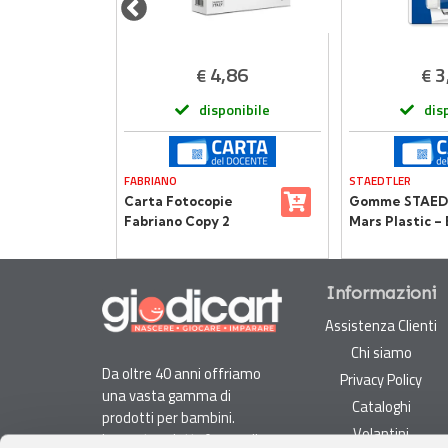
,20
4,86
3
€
€
onibile
disponibile
dis
FABRIANO
STAEDTLER
Carta Fotocopie
Gomme STAED
ccio da
Fabriano Copy 2
Mars Plastic – 
Performance A4 –
3 Pezzi
Alta Qualità, Massima
Sostenibilità
Informazioni
Assistenza Clienti
Chi siamo
Da oltre 40 anni offriamo
Privacy Policy
una vasta gamma di
Cataloghi
prodotti per bambini.
Volantini
La nostra piattaforma di