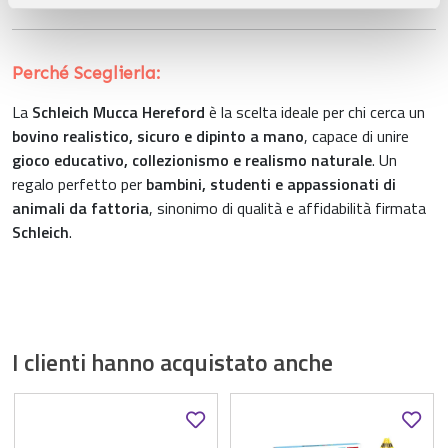
di
animali da fattoria Schleich realistici
.
pubblicità e social media, i quali potrebbero combinarle
con altre informazioni che ha fornito loro o che hanno
raccolto dal suo utilizzo dei loro servizi.
Perché Sceglierla:
La
Schleich Mucca Hereford
è la scelta ideale per chi cerca un
bovino realistico, sicuro e dipinto a mano
, capace di unire
gioco educativo, collezionismo e realismo naturale
. Un
regalo perfetto per
bambini, studenti e appassionati di
animali da fattoria
, sinonimo di qualità e affidabilità firmata
Schleich
.
I clienti hanno acquistato anche