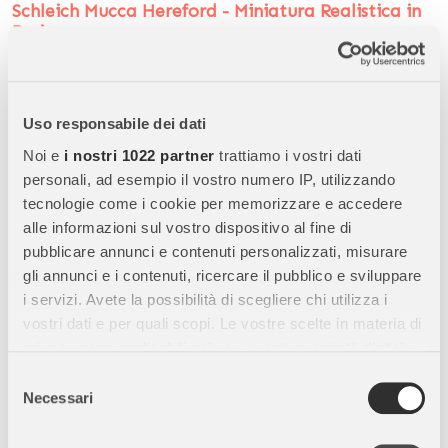
Schleich Mucca Hereford - Miniatura Realistica in
Resina
Scopri la
Schleich Mucca Hereford
, una
miniatura realistica
di bovino Schleich
che riproduce fedelmente la celebre razza
Hereford. Perfetta per
bambini, collezionisti e appassionati
Uso responsabile dei dati
di animali da fattoria
, questa figura unisce
realismo, qualità
Noi e
i nostri 1022 partner
trattiamo i vostri dati
premium e valore educativo
.
personali, ad esempio il vostro numero IP, utilizzando
tecnologie come i cookie per memorizzare e accedere
alle informazioni sul vostro dispositivo al fine di
Caratteristiche Principali:
pubblicare annunci e contenuti personalizzati, misurare
Alta qualità Schleich:
Realizzata con
materiali resistenti,
gli annunci e i contenuti, ricercare il pubblico e sviluppare
sicuri e durevoli
, progettati per garantire lunga durata e
i servizi. Avete la possibilità di scegliere chi utilizza i
resistenza al gioco.
vostri dati e per quali scopi. Le vostre scelte in materia di
privacy sono applicabili solo su questa proprietà digitale
Design realistico:
La
mucca Hereford Schleich
è modellata
in cui avete effettuato le vostre scelte. È possibile
con grande attenzione ai dettagli, dal
manto caratteristico
Selezione
modificare o revocare il proprio consenso in qualsiasi
Necessari
alle proporzioni anatomiche
, per una riproduzione fedele.
del
momento dalla Dichiarazione sui cookie o facendo clic
consenso
Dipinta a mano:
Ogni figura è
dipinta a mano
, con colori
sull'icona di attivazione della privacy.