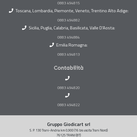
0883 494815
Toscana, Lombardia, Piemonte, Veneto, Trentino Alto Adige:
0883 494882
Sicilia, Puglia, Calabria, Basilicata, Valle D'Aosta:
0883 494884
Emilia Romagna:
0883 494813
Contabilità
0883 494820
0883 494822
Gruppo Giodicart srl
S. P. 130 Trani-Andria km 0,900 (16 bis uscita Trani Nord)
76125 TRANI (BT)