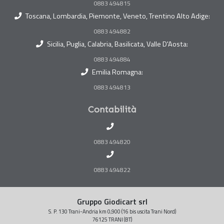
0883 494815
Toscana, Lombardia, Piemonte, Veneto, Trentino Alto Adige:
0883 494882
Sicilia, Puglia, Calabria, Basilicata, Valle D'Aosta:
0883 494884
Emilia Romagna:
0883 494813
Contabilità
0883 494820
0883 494822
Gruppo Giodicart srl
S. P. 130 Trani-Andria km 0,900 (16 bis uscita Trani Nord)
76125 TRANI (BT)