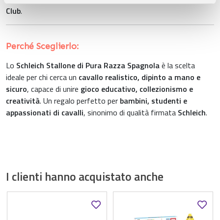
pubblicità e social media, i quali potrebbero combinarle
Club
.
con altre informazioni che ha fornito loro o che hanno
raccolto dal suo utilizzo dei loro servizi.
Perché Sceglierlo:
Lo
Schleich Stallone di Pura Razza Spagnola
è la scelta
ideale per chi cerca un
cavallo realistico, dipinto a mano e
sicuro
, capace di unire
gioco educativo, collezionismo e
creatività
. Un regalo perfetto per
bambini, studenti e
appassionati di cavalli
, sinonimo di qualità firmata
Schleich
.
I clienti hanno acquistato anche