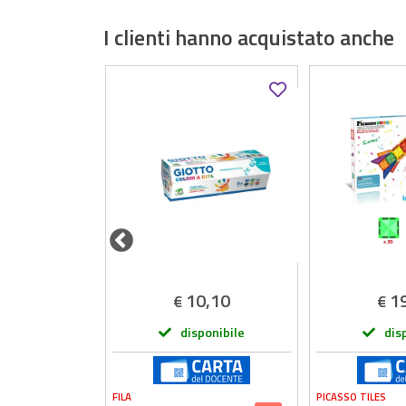
I clienti hanno acquistato anche
,49
10,10
1
€
€
onibile
disponibile
dis
FILA
PICASSO TILES