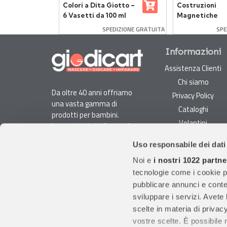
li per
Colori a Dita Giotto –
Costruzioni
a
6 Vasetti da 100 ml
Magnetiche
Multicolore Pi
SPEDIZIONE GRATUITA
SPE
Tiles 30 Piastr
Informazioni
Assistenza Clienti
Chi siamo
Da oltre 40 anni offriamo
Privacy Policy
una vasta gamma di
Cataloghi
prodotti per bambini.
Volantini
La nostra piattaforma di
Opportunità di lavoro
e-commerce è ideale per
Uso responsabile dei dati
genitori e specialisti alla
DURC e Tracciabilità
ricerca di giocattoli, articoli
Noi e
i nostri 1022 partne
Rilevazione Misure
per l'infanzia, cancelleria e
tecnologie come i cookie p
Radiatori
arredi.
pubblicare annunci e conten
Con migliaia di prodotti
sviluppare i servizi. Avete l
disponibili, forniamo
scelte in materia di privacy
prodotti di qualità per
vostre scelte. È possibile
soddisfare le esigenze dei