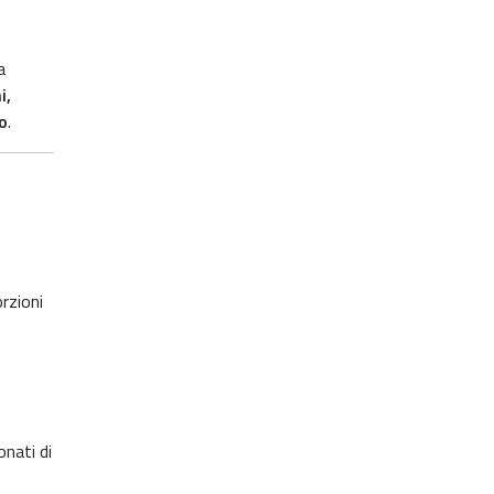
a
i,
o
.
rzioni
nati di