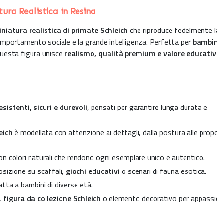
ra Realistica in Resina
niatura realistica di primate Schleich
che riproduce fedelmente l
mportamento sociale e la grande intelligenza. Perfetta per
bambin
questa figura unisce
realismo, qualità premium e valore educativ
esistenti, sicuri e durevoli
, pensati per garantire lunga durata e
eich
è modellata con attenzione ai dettagli, dalla postura alle propo
con colori naturali che rendono ogni esemplare unico e autentico.
osizione su scaffali,
giochi educativi
o scenari di fauna esotica.
atta a bambini di diverse età.
,
figura da collezione Schleich
o elemento decorativo per appassio