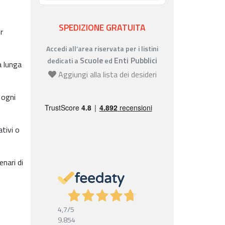
SPEDIZIONE GRATUITA
r
Accedi all’area riservata per i listini
Scuole
Enti Pubblici
dedicati a
ed
a lunga
Aggiungi alla lista dei desideri
 ogni
tivi o
nari di
4,7
/5
9.854