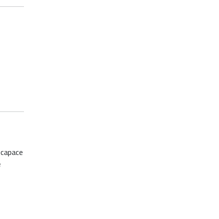
 capace
e