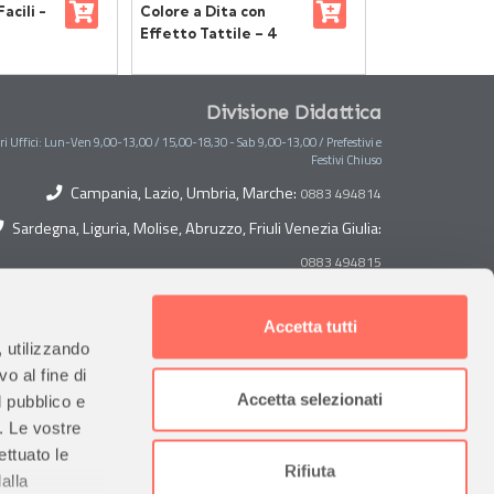
acili -
Colore a Dita con
Set Pennelli A
Effetto Tattile – 4
per Scuola – 5
Vasetti da 150 ml
Divisione Didattica
ri Uffici: Lun-Ven 9,00-13,00 / 15,00-18,30 - Sab 9,00-13,00 / Prefestivi e
Festivi Chiuso
Campania, Lazio, Umbria, Marche:
0883 494814
Sardegna, Liguria, Molise, Abruzzo, Friuli Venezia Giulia:
0883 494815
Toscana, Lombardia, Piemonte, Veneto, Trentino Alto
Adige:
Accetta tutti
0883 494882
, utilizzando
Sicilia, Puglia, Calabria, Basilicata, Valle D'Aosta:
o al fine di
Accetta selezionati
l pubblico e
Emilia Romagna:
0883 494884
0883 494813
i. Le vostre
ettuato le
Contabilità
Rifiuta
alla