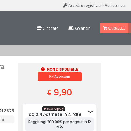
Accedi
o registrati
-
Assistenza
Giftcard
Volantini
CARRELLO
ra
NON DISPONIBILE
Avvisami
9,90
€
012679
ni