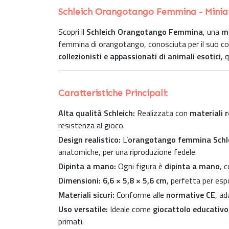
Schleich Orangotango Femmina - Miniatu
Scopri il
Schleich Orangotango Femmina
, una
mi
femmina di orangotango, conosciuta per il suo co
collezionisti e appassionati di animali esotici
, 
Caratteristiche Principali:
Alta qualità Schleich:
Realizzata con
materiali r
resistenza al gioco.
Design realistico:
L’
orangotango femmina Schl
anatomiche, per una riproduzione fedele.
Dipinta a mano:
Ogni figura è
dipinta a mano
, 
Dimensioni:
6,6 × 5,8 × 5,6 cm
, perfetta per esp
Materiali sicuri:
Conforme alle
normative CE
, ad
Uso versatile:
Ideale come
giocattolo educativo
primati.