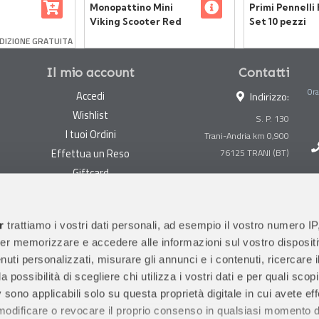
Monopattino Mini
Primi Pennelli F
Viking Scooter Red
Set 10 pezzi
casso
DIZIONE GRATUITA
elle
Il mio account
Contatti
Ora
Accedi
Indirizzo:
Wishlist
S. P. 130
I tuoi Ordini
Trani-Andria km 0,900
Effettua un Reso
Giftcard
Centralino:
0883 494847
Gestisci cookie
Megastore:
0883 494890
Garanzie
r
trattiamo i vostri dati personali, ad esempio il vostro numero IP
Prima Infanzia:
0883
er memorizzare e accedere alle informazioni sul vostro dispositiv
Condizioni di vendita
494858
uti personalizzati, misurare gli annunci e i contenuti, ricercare i
Spedizioni e Resi
Orari di apertura al pubblico
a possibilità di scegliere chi utilizza i vostri dati e per quali scop
Pagamenti sicuri
 sono applicabili solo su questa proprietà digitale in cui avete eff
 modificare o revocare il proprio consenso in qualsiasi momento d