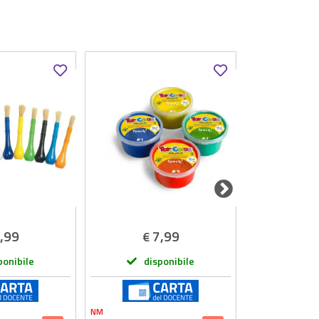
,99
7,99
2
€
€
ponibile
disponibile
dis
NM
GIODICART