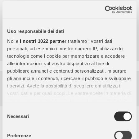
Uso responsabile dei dati
4,7
/5
Noi e
i nostri 1022 partner
trattiamo i vostri dati
9.859
personali, ad esempio il vostro numero IP, utilizzando
Recensioni
tecnologie come i cookie per memorizzare e accedere
alle informazioni sul vostro dispositivo al fine di
pubblicare annunci e contenuti personalizzati, misurare
Pagamenti sicuri
gli annunci e i contenuti, ricercare il pubblico e sviluppare
i servizi. Avete la possibilità di scegliere chi utilizza i
Garanzia e reso facili
vostri dati e per quali scopi. Le vostre scelte in materia di
Assistenza dal lunedì al venerdì
privacy sono applicabili solo su questa proprietà digitale
in cui avete effettuato le vostre scelte. È possibile
Selezione
Descrizione completa
modificare o revocare il proprio consenso in qualsiasi
Necessari
del
momento dalla Dichiarazione sui cookie o facendo clic
consenso
Nuova edizione della famosa famiglia Haflinger
sull'icona di attivazione della privacy.
Preferenze
Questa razza è originaria dell’Alto Adige ed è un cavallo di