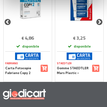
con altre informazioni che ha fornito loro o che hanno
raccolto dal suo utilizzo dei loro servizi.
4,86
3,25
€
€
disponibile
disponibile
FABRIANO
STAEDTLER
Carta Fotocopie
Gomme STAEDTLER
Fabriano Copy 2
Mars Plastic –
Performance A4 –
Blister 3 Pezzi
Alta Qualità,
Massima
Sostenibilità