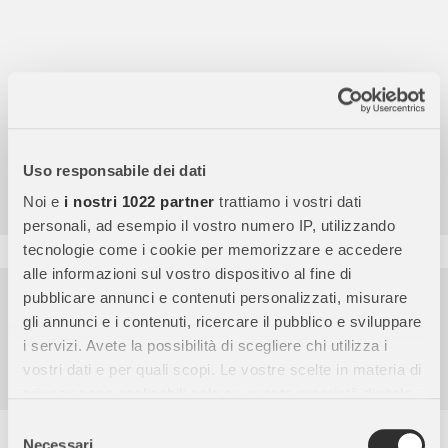
4,7
/5
Uso responsabile dei dati
9.859
Noi e
i nostri 1022 partner
trattiamo i vostri dati
Recensioni
personali, ad esempio il vostro numero IP, utilizzando
tecnologie come i cookie per memorizzare e accedere
alle informazioni sul vostro dispositivo al fine di
Pagamenti sicuri
pubblicare annunci e contenuti personalizzati, misurare
gli annunci e i contenuti, ricercare il pubblico e sviluppare
Garanzia e reso facili
i servizi. Avete la possibilità di scegliere chi utilizza i
Assistenza dal lunedì al venerdì
vostri dati e per quali scopi. Le vostre scelte in materia di
privacy sono applicabili solo su questa proprietà digitale
in cui avete effettuato le vostre scelte. È possibile
Selezione
Descrizione completa
modificare o revocare il proprio consenso in qualsiasi
Necessari