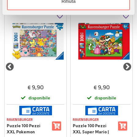
informazioni sul modo in cui utilizza il nostro sito con i
Rifiuta
nostri partner che si occupano di analisi dei dati web,
pubblicità e social media, i quali potrebbero combinarle
con altre informazioni che ha fornito loro o che hanno
raccolto dal suo utilizzo dei loro servizi.
9,90
9,90
€
€
disponibile
disponibile
RAVENSBURGER
RAVENSBURGER
Puzzle 100 Pezzi
Puzzle 100 Pezzi
XXL Pokemon
XXL Super Mario |