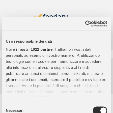
4,7
/5
9.857
Uso responsabile dei dati
Recensioni
Noi e
i nostri 1022 partner
trattiamo i vostri dati
personali, ad esempio il vostro numero IP, utilizzando
tecnologie come i cookie per memorizzare e accedere
Pagamenti sicuri
alle informazioni sul vostro dispositivo al fine di
pubblicare annunci e contenuti personalizzati, misurare
Garanzia e reso facili
gli annunci e i contenuti, ricercare il pubblico e sviluppare
Assistenza dal lunedì al venerdì
i servizi. Avete la possibilità di scegliere chi utilizza i
vostri dati e per quali scopi. Le vostre scelte in materia di
privacy sono applicabili solo su questa proprietà digitale
Descrizione completa
in cui avete effettuato le vostre scelte. È possibile
Selezione
modificare o revocare il proprio consenso in qualsiasi
Necessari
del
Puzzle 100 Pezzi XXL Marvel Thor