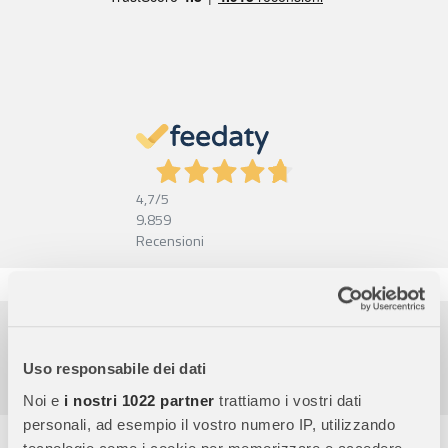
4,7
/5
9.859
Recensioni
Pagamenti sicuri
Garanzia e reso facili
Uso responsabile dei dati
Assistenza dal lunedì al venerdì
Noi e
i nostri 1022 partner
trattiamo i vostri dati
personali, ad esempio il vostro numero IP, utilizzando