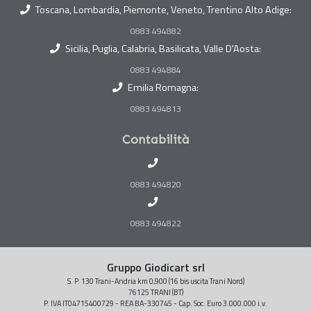
Toscana, Lombardia, Piemonte, Veneto, Trentino Alto Adige:
0883 494882
Sicilia, Puglia, Calabria, Basilicata, Valle D'Aosta:
0883 494884
Emilia Romagna:
0883 494813
Contabilità
0883 494820
0883 494822
Gruppo Giodicart srl
S. P. 130 Trani-Andria km 0,900 (16 bis uscita Trani Nord)
76125 TRANI (BT)
P. IVA IT04715400729 - REA BA-330745 - Cap. Soc. Euro 3.000.000 i.v.