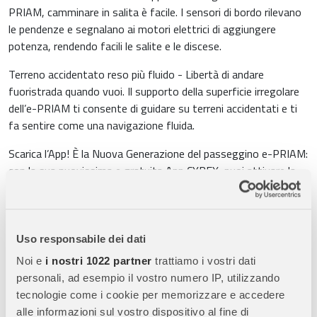
PRIAM, camminare in salita è facile. I sensori di bordo rilevano
le pendenze e segnalano ai motori elettrici di aggiungere
potenza, rendendo facili le salite e le discese.
Terreno accidentato reso più fluido - Libertà di andare
fuoristrada quando vuoi. Il supporto della superficie irregolare
dell’e-PRIAM ti consente di guidare su terreni accidentati e ti
fa sentire come una navigazione fluida.
Scarica l’App! È la Nuova Generazione del passeggino e-PRIAM:
con la sua nuovissima e gratuita App CYBEX, puoi attivare la
funzione dondolo, controllare il livello di supporto dei motori
elettrici e controllare la batteria e il firmware.
Goditi il supporto senza sforzo in salita e in discesa, grazie al
Uso responsabile dei dati
telaio e-Priam di nuova generazione: combina una mobilità
Noi e
i nostri 1022 partner
trattiamo i vostri dati
elettrica rivoluzionaria e un design iconico ed è la base
personali, ad esempio il vostro numero IP, utilizzando
essenziale che ti consente di collegare una delle quattro
tecnologie come i cookie per memorizzare e accedere
diverse opzioni. Per i bambini dalla nascita, basta collegare al
alle informazioni sul vostro dispositivo al fine di