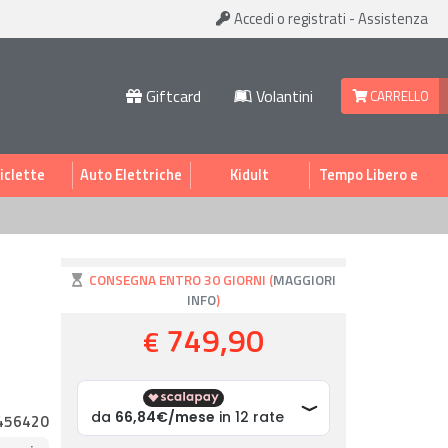
Accedi
o registrati
-
Assistenza
Giftcard
Volantini
CARRELLO
iclette
Auto Elettriche
Kidult
Tempo Libero e
Sport
CONSEGNA ENTRO 30 GIORNI (
MAGGIORI
INFO
)
749,90
€
456420