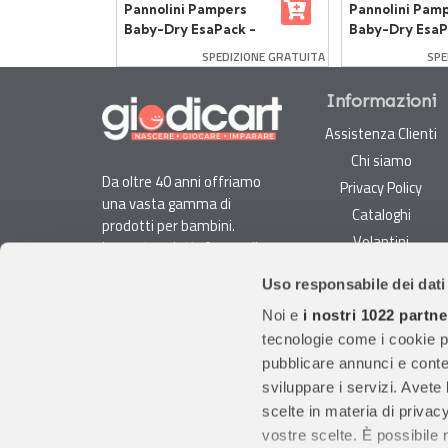
Pannolini Pampers
Pannolini Pam
ina
Baby-Dry EsaPack -
Baby-Dry EsaP
nnolini
Taglia 4 - 7-18 Kg -
Taglia 5 - 11-25
DIZIONE GRATUITA
SPEDIZIONE GRATUITA
SPE
144 Pezzi
132 Pezzi
Informazioni
Assistenza Clienti
Chi siamo
Da oltre 40 anni offriamo
Privacy Policy
una vasta gamma di
Cataloghi
prodotti per bambini.
Volantini
La nostra piattaforma di
Opportunità di lavoro
e-commerce è ideale per
Uso responsabile dei dati
genitori e specialisti alla
DURC e Tracciabilità
ricerca di giocattoli, articoli
Noi e
i nostri 1022 partne
Rilevazione Misure
per l'infanzia, cancelleria e
tecnologie come i cookie p
Radiatori
arredi.
pubblicare annunci e conten
Con migliaia di prodotti
sviluppare i servizi. Avete l
disponibili, forniamo
scelte in materia di privacy
prodotti di qualità per
vostre scelte. È possibile
soddisfare le esigenze dei