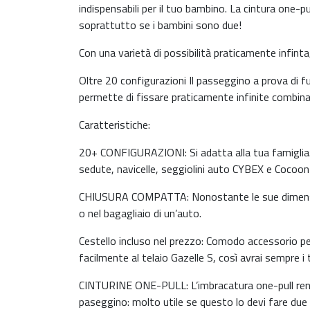
indispensabili per il tuo bambino. La cintura one-pu
soprattutto se i bambini sono due!
Con una varietà di possibilità praticamente infinta
Oltre 20 configurazioni Il passeggino a prova di fu
permette di fissare praticamente infinite combinaz
Caratteristiche:
20+ CONFIGURAZIONI: Si adatta alla tua famiglia.
sedute, navicelle, seggiolini auto CYBEX e Cocoon S
CHIUSURA COMPATTA: Nonostante le sue dimension
o nel bagagliaio di un’auto.
Cestello incluso nel prezzo: Comodo accessorio per 
facilmente al telaio Gazelle S, così avrai sempre 
CINTURINE ONE-PULL: L’imbracatura one-pull rende 
paseggino: molto utile se questo lo devi fare du