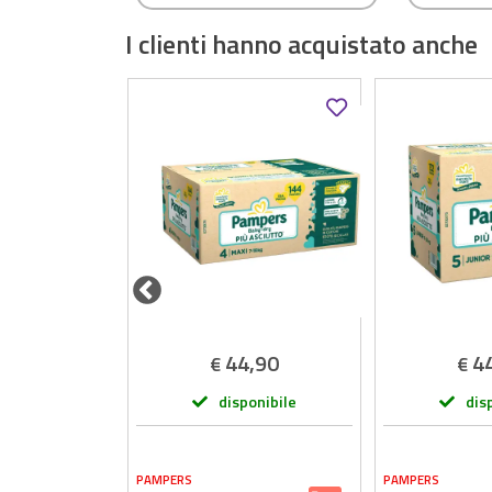
– Compatibili Seggiolini
I clienti hanno acquistato anche
Auto CYBEX e gb
44,90
4
€
€
-25%
39,90
onibile
disponibile
dis
PAMPERS
PAMPERS