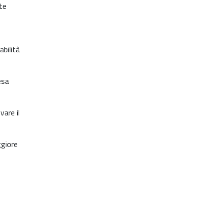
te
bilità
esa
are il
ggiore