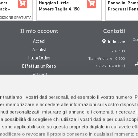
pers
Huggies Little
Pannolini Pam
ack -
Movers Taglia 4, 150
Progressi Pen
 Kg -
Pannolini Disney
- Taglia 4 - 7-
DIZIONE GRATUITA
Ultra Dry
102 Pezzi
Il mio account
Contatti
Ora
Accedi
Indirizzo:
Wishlist
S. P. 130
I tuoi Ordini
Trani-Andria km 0,900
Effettua un Reso
Giftcard
Centralino:
0883 494847
Gestisci cookie
Megastore:
0883 494890
Garanzie
r
trattiamo i vostri dati personali, ad esempio il vostro numero IP
Prima Infanzia:
0883
er memorizzare e accedere alle informazioni sul vostro dispositiv
Condizioni di vendita
494858
uti personalizzati, misurare gli annunci e i contenuti, ricercare i
Spedizioni e Resi
Orari di apertura al pubblico
a possibilità di scegliere chi utilizza i vostri dati e per quali scop
Pagamenti sicuri
 sono applicabili solo su questa proprietà digitale in cui avete eff
 modificare o revocare il proprio consenso in qualsiasi momento d