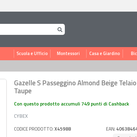
i
Scuola e Ufficio
Montessori
Casa e Giardino
Bic
Gazelle S Passeggino Almond Beige Telaio
Taupe
Con questo prodotto accumuli 749 punti di Cashback
CYBEX
CODICE PRODOTTO:
X45988
EAN:
4063846