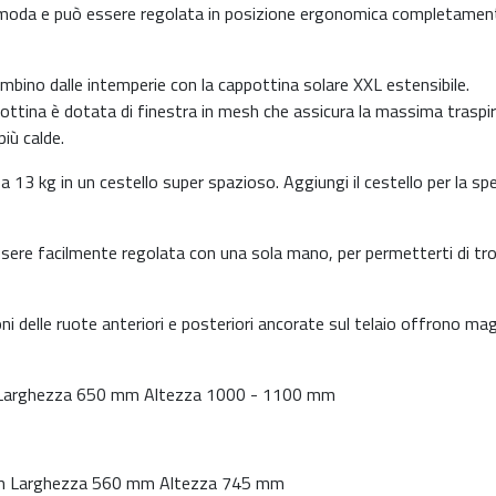
 comoda e può essere regolata in posizione ergonomica completamen
bino dalle intemperie con la cappottina solare XXL estensibile.
ttina è dotata di finestra in mesh che assicura la massima traspira
più calde.
 13 kg in un cestello super spazioso. Aggiungi il cestello per la sp
ssere facilmente regolata con una sola mano, per permetterti di trov
i delle ruote anteriori e posteriori ancorate sul telaio offrono ma
 Larghezza 650 mm Altezza 1000 - 1100 mm
mm Larghezza 560 mm Altezza 745 mm