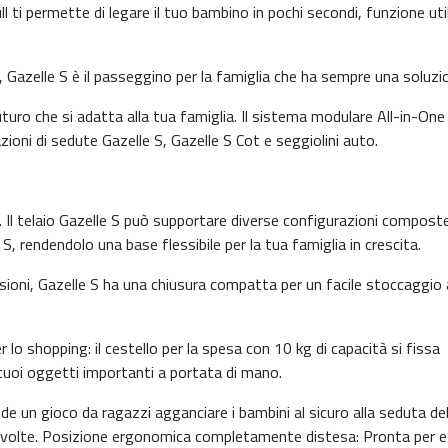
ll ti permette di legare il tuo bambino in pochi secondi, funzione ut
, Gazelle S è il passeggino per la famiglia che ha sempre una soluzi
turo che si adatta alla tua famiglia. Il sistema modulare All-in-One 
ioni di sedute Gazelle S, Gazelle S Cot e seggiolini auto.
 Il telaio Gazelle S può supportare diverse configurazioni compost
, rendendolo una base flessibile per la tua famiglia in crescita.
i, Gazelle S ha una chiusura compatta per un facile stoccaggio 
lo shopping: il cestello per la spesa con 10 kg di capacità si fissa
i tuoi oggetti importanti a portata di mano.
un gioco da ragazzi agganciare i bambini al sicuro alla seduta de
e volte. Posizione ergonomica completamente distesa: Pronta per 