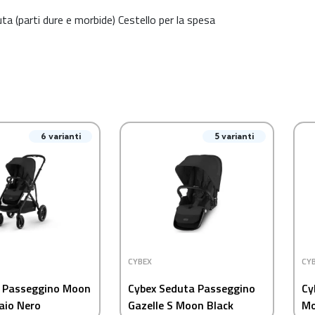
ta (parti dure e morbide) Cestello per la spesa
6 varianti
5 varianti
CYBEX
CY
S Passeggino Moon
Cybex Seduta Passeggino
Cy
laio Nero
Gazelle S Moon Black
Mo