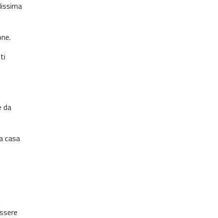
ilissima
one.
ti
e da
a casa
l
essere