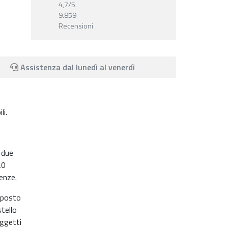
4,7
/5
9.859
Recensioni
Assistenza dal lunedì al venerdì
li.
 due
20
genze.
riposto
stello
oggetti