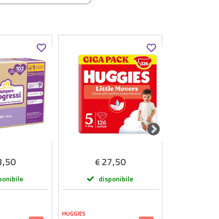
3,50
27,50
4
€
€
ponibile
disponibile
dis
HUGGIES
PAMPERS