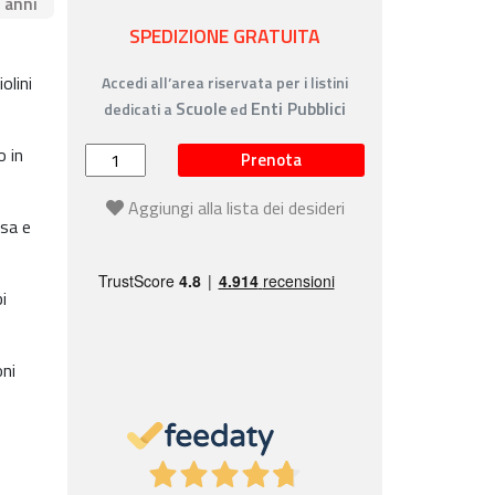
4 anni
SPEDIZIONE GRATUITA
olini
Accedi all’area riservata per i listini
Scuole
Enti Pubblici
dedicati a
ed
o in
Prenota
Aggiungi alla lista dei desideri
esa e
i
ni