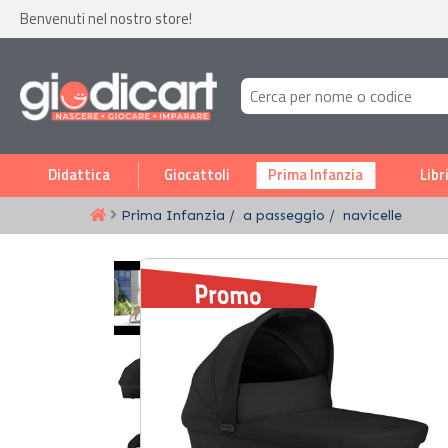
Benvenuti nel nostro store!
Didattica
Giocattoli
Prima Infanzia
Libr
Prima Infanzia
a passeggio
navicelle