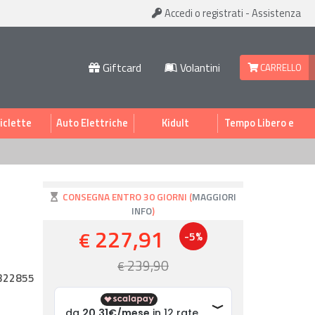
Accedi
o registrati
-
Assistenza
Giftcard
Volantini
CARRELLO
iclette
Auto Elettriche
Kidult
Tempo Libero e
Sport
CONSEGNA ENTRO 30 GIORNI (
MAGGIORI
INFO
)
227,91
€
-5%
239,90
€
322855