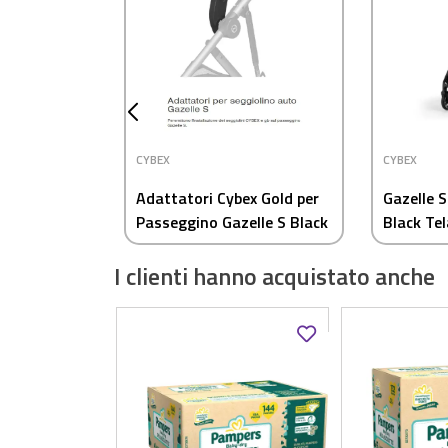
CYBEX
CYBEX
Adattatori Cybex Gold per
Gazelle 
Passeggino Gazelle S Black
Black Te
– Compatibili Seggiolini
I clienti hanno acquistato anche
Auto CYBEX e gb