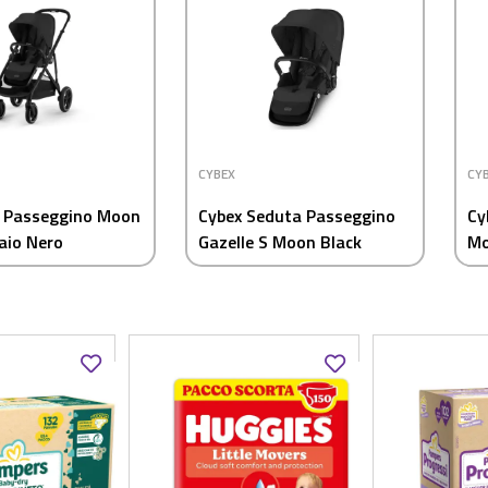
CYBEX
CY
S Passeggino Moon
Cybex Seduta Passeggino
Cy
laio Nero
Gazelle S Moon Black
Mo