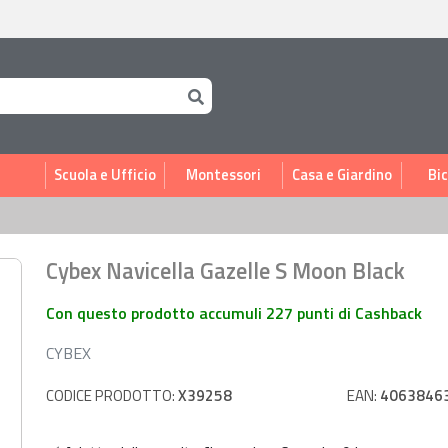
i
Scuola e Ufficio
Montessori
Casa e Giardino
Bic
Cybex Navicella Gazelle S Moon Black
Con questo prodotto accumuli 227 punti di Cashback
CYBEX
CODICE PRODOTTO:
X39258
EAN:
4063846