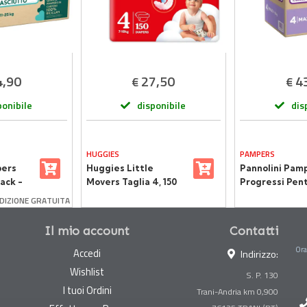
4,90
27,50
4
€
€
ponibile
disponibile
dis
HUGGIES
PAMPERS
pers
Huggies Little
Pannolini Pam
ack -
Movers Taglia 4, 150
Progressi Pen
 Kg -
Pannolini Disney
- Taglia 4 - 7-
DIZIONE GRATUITA
Ultra Dry
102 Pezzi
Il mio account
Contatti
Ora
Accedi
Indirizzo:
Wishlist
S. P. 130
I tuoi Ordini
Trani-Andria km 0,900