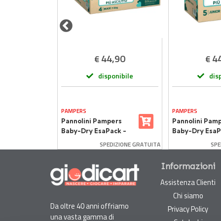
,50
44,90
4
€
€
onibile
disponibile
dis
PAMPERS
PAMPERS
essi
Pannolini Pampers
Pannolini Pam
co
Baby-Dry EsaPack -
Baby-Dry EsaP
 12/18gk
Taglia 4 - 7-18 Kg -
Taglia 5 - 11-25
SPEDIZIONE GRATUITA
SPE
144 Pezzi
132 Pezzi
Informazioni
Assistenza Clienti
Chi siamo
Da oltre 40 anni offriamo
Privacy Policy
una vasta gamma di