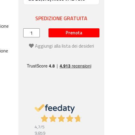
SPEDIZIONE GRATUITA
zione
Prenota
Aggiungi alla lista dei desideri
ione
4,7
/5
9.859