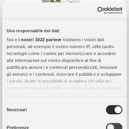
Uso responsabile dei dati
Noi e
i nostri 1022 partner
trattiamo i vostri dati
5,61
€
personali, ad esempio il vostro numero IP, utilizzando
-5%
5,90
€
tecnologie come i cookie per memorizzare e accedere
non disponibile
alle informazioni sul vostro dispositivo al fine di
pubblicare annunci e contenuti personalizzati, misurare
gli annunci e i contenuti, ricercare il pubblico e sviluppare
CRAYOLA
Coloring Set Color Wonder Amici della Fattoria
i servizi. Avete la possibilità di scegliere chi utilizza i
vostri dati e per quali scopi. Le vostre scelte in materia di
privacy sono applicabili solo su questa proprietà digitale
in cui avete effettuato le vostre scelte. È possibile
Selezione
modificare o revocare il proprio consenso in qualsiasi
Necessari
del
momento dalla Dichiarazione sui cookie o facendo clic
consenso
sull'icona di attivazione della privacy.
Preferenze