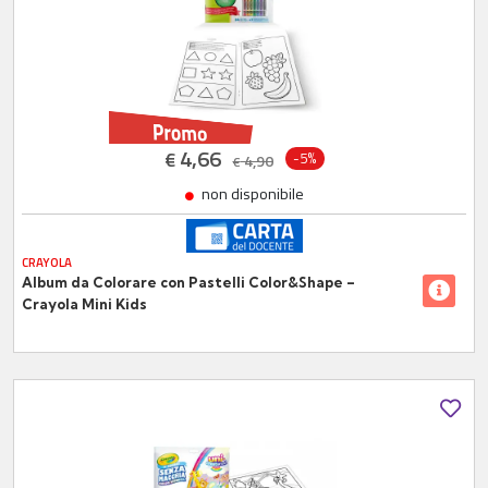
4,66
€
-5%
4,90
€
non disponibile
CRAYOLA
Album da Colorare con Pastelli Color&Shape –
Crayola Mini Kids