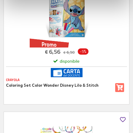
con altre informazioni che ha fornito loro o che hanno
raccolto dal suo utilizzo dei loro servizi.
6,56
€
-5%
6,90
€
disponibile
CRAYOLA
Coloring Set Color Wonder Disney Lilo & Stitch