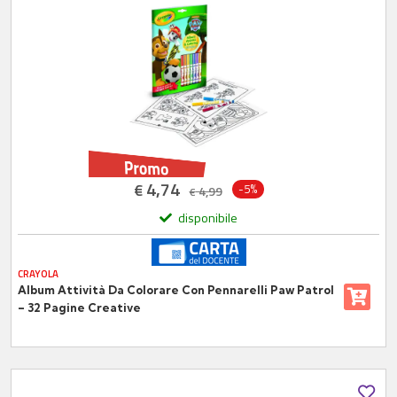
4,74
€
-5%
4,99
€
disponibile
CRAYOLA
Album Attività Da Colorare Con Pennarelli Paw Patrol
– 32 Pagine Creative