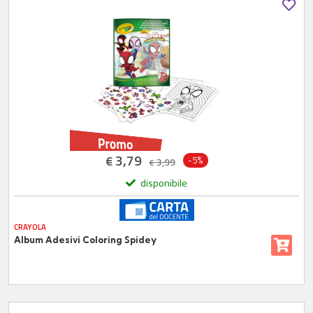
3,79
€
-5%
3,99
€
disponibile
CRAYOLA
Album Adesivi Coloring Spidey