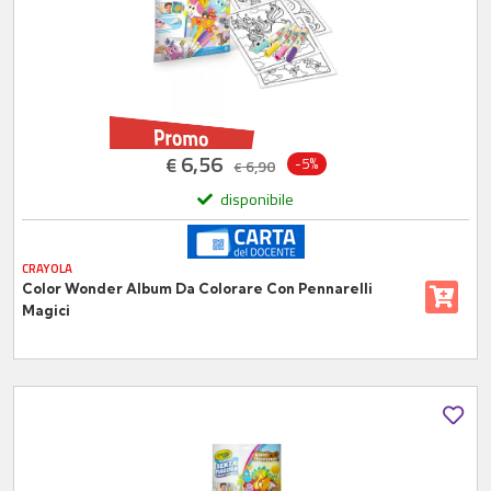
6,56
€
-5%
6,90
€
disponibile
CRAYOLA
Color Wonder Album Da Colorare Con Pennarelli
Magici