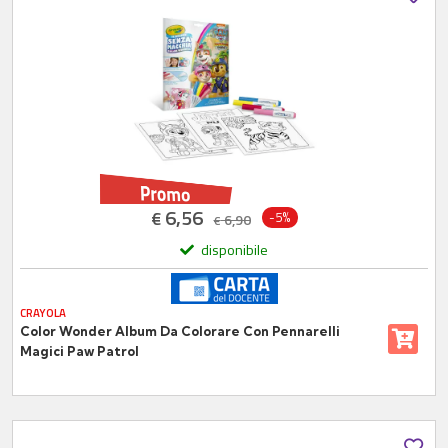
6,56
€
-5%
6,90
€
disponibile
CRAYOLA
Color Wonder Album Da Colorare Con Pennarelli
Magici Paw Patrol