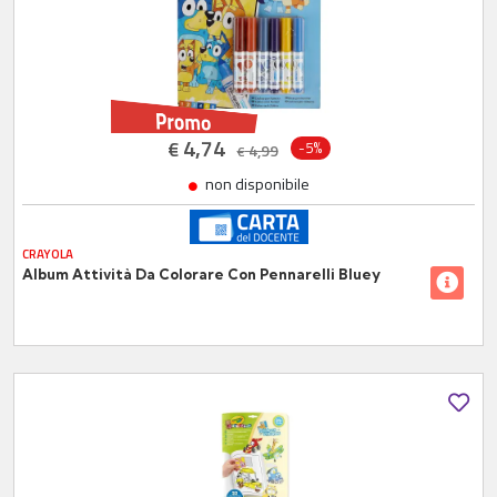
4,74
€
-5%
4,99
€
non disponibile
CRAYOLA
Album Attività Da Colorare Con Pennarelli Bluey