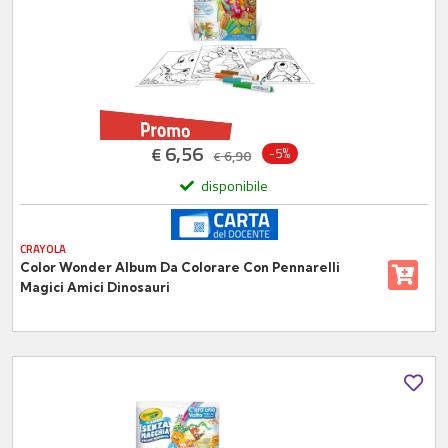
6,56
€
-5%
6,90
€
disponibile
CRAYOLA
Color Wonder Album Da Colorare Con Pennarelli
Magici Amici Dinosauri