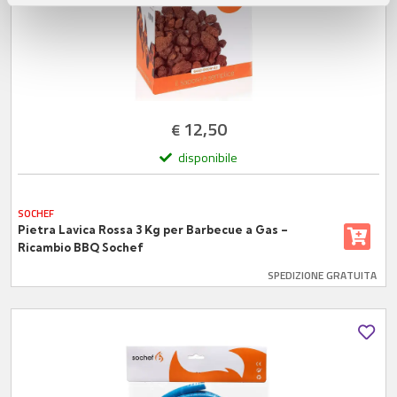
pubblicità e social media, i quali potrebbero combinarle
con altre informazioni che ha fornito loro o che hanno
raccolto dal suo utilizzo dei loro servizi.
12,50
€
disponibile
SOCHEF
Pietra Lavica Rossa 3 Kg per Barbecue a Gas –
Ricambio BBQ Sochef
SPEDIZIONE GRATUITA