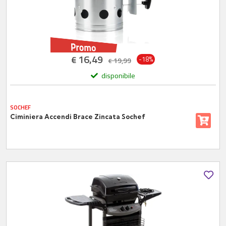
16,49
€
-18%
19,99
€
disponibile
SOCHEF
Ciminiera Accendi Brace Zincata Sochef