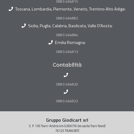
0883 494815
Toscana, Lombardia, Piemonte, Veneto, Trentino Alto Adige:
0883 494882
Sicilia, Puglia, Calabria, Basilicata, Valle D'Aosta:
0883 494884
Emilia Romagna:
0883 494813
Contabilità
0883 494820
0883 494822
Gruppo Giodicart srl
S. P. 130 Trani-Andria km 0,900 (16 bis uscita Trani Nord)
76125 TRANI (BT)