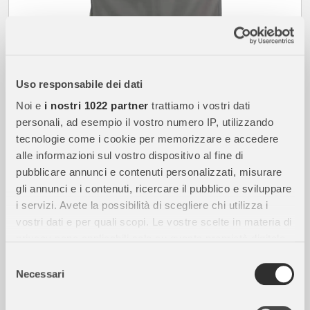
Uso responsabile dei dati
29,00
€
Noi e
i nostri 1022 partner
trattiamo i vostri dati
disponibile
personali, ad esempio il vostro numero IP, utilizzando
tecnologie come i cookie per memorizzare e accedere
alle informazioni sul vostro dispositivo al fine di
SOCHEF
pubblicare annunci e contenuti personalizzati, misurare
Custodia Barbecue Grigio Misura L – Copertura
Impermeabile BBQ Sochef
gli annunci e i contenuti, ricercare il pubblico e sviluppare
i servizi. Avete la possibilità di scegliere chi utilizza i
SPEDIZIONE GRATUITA
vostri dati e per quali scopi. Le vostre scelte in materia di
privacy sono applicabili solo su questa proprietà digitale
in cui avete effettuato le vostre scelte. È possibile
Selezione
modificare o revocare il proprio consenso in qualsiasi
Necessari
del
momento dalla Dichiarazione sui cookie o facendo clic
consenso
sull'icona di attivazione della privacy.