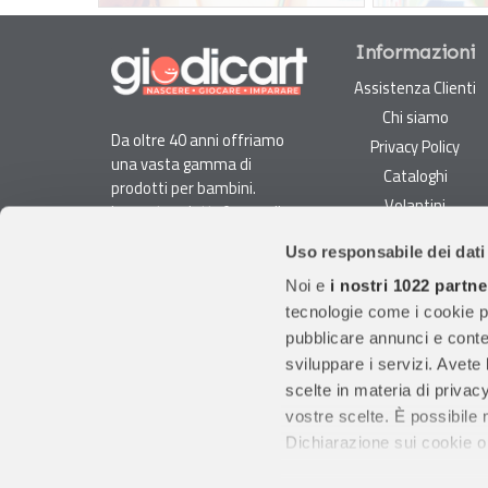
Informazioni
Assistenza Clienti
Chi siamo
Da oltre 40 anni offriamo
Privacy Policy
una vasta gamma di
Cataloghi
prodotti per bambini.
Volantini
La nostra piattaforma di
Opportunità di lavoro
e-commerce è ideale per
Uso responsabile dei dati
genitori e specialisti alla
DURC e Tracciabilità
ricerca di giocattoli, articoli
Noi e
i nostri 1022 partne
Rilevazione Misure
per l'infanzia, cancelleria e
tecnologie come i cookie p
Radiatori
arredi.
pubblicare annunci e conten
Con migliaia di prodotti
sviluppare i servizi. Avete l
disponibili, forniamo
scelte in materia di privacy
prodotti di qualità per
vostre scelte. È possibile
soddisfare le esigenze dei
Dichiarazione sui cookie o 
clienti.