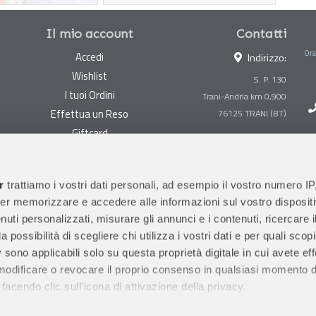
Il mio account
Contatti
Ora
Accedi
Indirizzo:
Wishlist
S. P. 130
I tuoi Ordini
Trani-Andria km 0,900
Effettua un Reso
Giftcard
Centralino:
0883 494847
Gestisci cookie
Megastore:
0883 494890
Garanzie
r
trattiamo i vostri dati personali, ad esempio il vostro numero IP
Prima Infanzia:
0883
er memorizzare e accedere alle informazioni sul vostro dispositiv
Condizioni di vendita
494858
uti personalizzati, misurare gli annunci e i contenuti, ricercare i
Spedizioni e Resi
Orari di apertura al pubblico
a possibilità di scegliere chi utilizza i vostri dati e per quali scop
Pagamenti sicuri
 sono applicabili solo su questa proprietà digitale in cui avete eff
 modificare o revocare il proprio consenso in qualsiasi momento d
facendo clic sull'icona di attivazione della privacy.