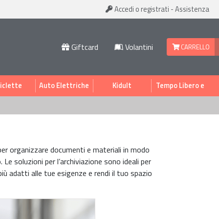
Accedi
o registrati
-
Assistenza
Giftcard
Volantini
CARRELLO
iclette
Auto Elettriche
Kidult
Tempo Libero e
Sport
io per organizzare documenti e materiali in modo
. Le soluzioni per l’archiviazione sono ideali per
iù adatti alle tue esigenze e rendi il tuo spazio