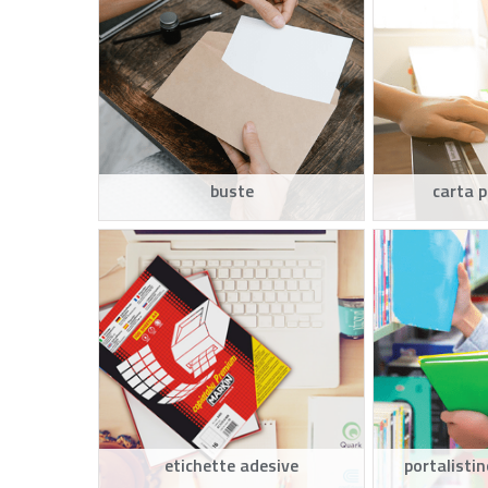
buste
carta p
etichette adesive
portalistin