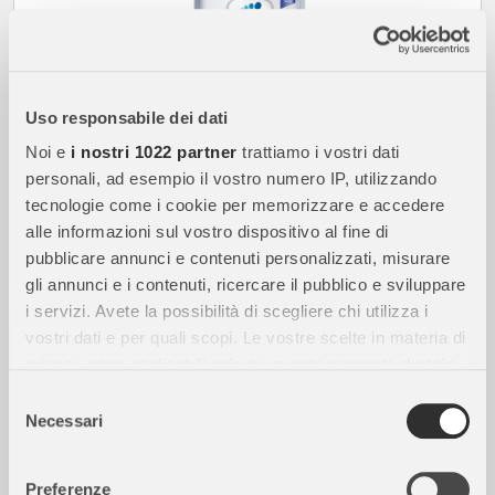
Uso responsabile dei dati
Noi e
i nostri 1022 partner
trattiamo i vostri dati
32,50
€
personali, ad esempio il vostro numero IP, utilizzando
tecnologie come i cookie per memorizzare e accedere
in arrivo
alle informazioni sul vostro dispositivo al fine di
pubblicare annunci e contenuti personalizzati, misurare
gli annunci e i contenuti, ricercare il pubblico e sviluppare
APTAMIL
Latte Aptamil Profutura 1 in Polvere 800g – Latte
i servizi. Avete la possibilità di scegliere chi utilizza i
Iniziale per Neonati
vostri dati e per quali scopi. Le vostre scelte in materia di
privacy sono applicabili solo su questa proprietà digitale
in cui avete effettuato le vostre scelte. È possibile
Selezione
modificare o revocare il proprio consenso in qualsiasi
Necessari
del
momento dalla Dichiarazione sui cookie o facendo clic
consenso
sull'icona di attivazione della privacy.
Preferenze