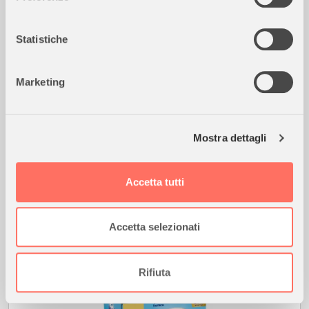
Con il tuo consenso, vorremmo anche:
raccogliere informazioni sulla tua posizione
Statistiche
geografica, con un'approssimazione di qualche
metro,
Marketing
Identificare il tuo dispositivo, scansionandolo
attivamente alla ricerca di caratteristiche specifiche
26,90
€
(impronte digitali).
disponibile
Mostra dettagli
Approfondisci come vengono elaborati i tuoi dati personali
e imposta le tue preferenze nella
sezione dettagli
. Puoi
modificare o ritirare il tuo consenso in qualsiasi momento
Accetta tutti
APTAMIL
dalla Dichiarazione sui cookie.
Latte Aptamil Profutura Duobiotik 2 in Polvere 800g
– Latte di Proseguimento 6-12 Mesi
Utilizziamo i cookie per personalizzare contenuti ed
Accetta selezionati
annunci, per fornire funzionalità dei social media e per
analizzare il nostro traffico. Condividiamo inoltre
informazioni sul modo in cui utilizza il nostro sito con i
Rifiuta
nostri partner che si occupano di analisi dei dati web,
pubblicità e social media, i quali potrebbero combinarle