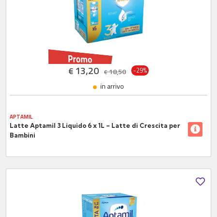
13,20
€
-29%
18,50
€
in arrivo
APTAMIL
Latte Aptamil 3 Liquido 6 x 1L – Latte di Crescita per
Bambini