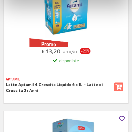
con altre informazioni che ha fornito loro o che hanno
raccolto dal suo utilizzo dei loro servizi.
13,20
€
-29%
18,50
€
disponibile
APTAMIL
Latte Aptamil 4 Crescita Liquido 6 x 1L – Latte di
Crescita 2+ Anni