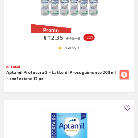
12,36
€
-20%
15,48
€
in arrivo
APTAMIL
Aptamil Profutura 2 – Latte di Proseguimento 200 ml
- confezione 12 pz