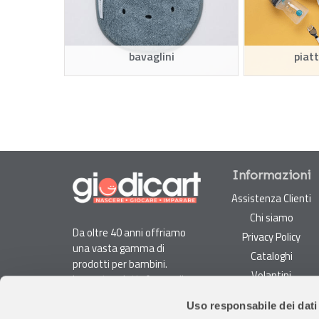
bavaglini
piatt
Informazioni
Assistenza Clienti
Chi siamo
Da oltre 40 anni offriamo
Privacy Policy
una vasta gamma di
Cataloghi
prodotti per bambini.
Volantini
La nostra piattaforma di
Opportunità di lavoro
e-commerce è ideale per
Uso responsabile dei dati
genitori e specialisti alla
DURC e Tracciabilità