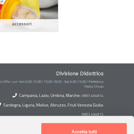
accessori
Divisione Didattica
ri Uffici: Lun-Ven 9,00-13,00 / 15,00-18,30 - Sab 9,00-13,00 / Prefestivi e
Festivi Chiuso
Campania, Lazio, Umbria, Marche:
0883 494814
Sardegna, Liguria, Molise, Abruzzo, Friuli Venezia Giulia:
0883 494815
Toscana, Lombardia, Piemonte, Veneto, Trentino Alto
Adige:
Accetta tutti