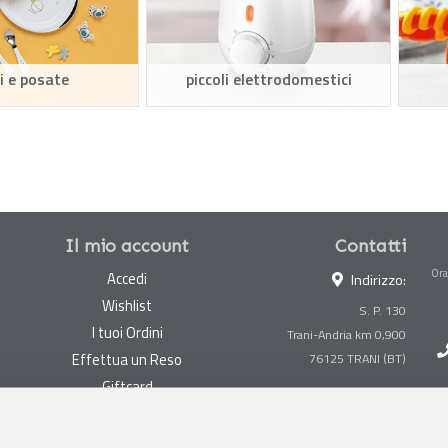
i e posate
piccoli elettrodomestici
Il mio account
Contatti
Ora
Accedi
Indirizzo:
Wishlist
S. P. 130
I tuoi Ordini
Trani-Andria km 0,900
Effettua un Reso
Giftcard
Centralino:
0883 494847
Gestisci cookie
Megastore:
0883 494890