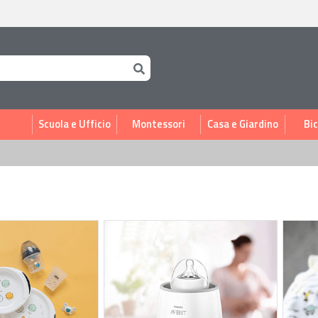
i
Scuola e Ufficio
Montessori
Casa e Giardino
Bic