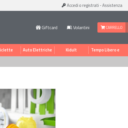
Accedi
o registrati
-
Assistenza
Giftcard
Volantini
CARRELLO
iclette
Auto Elettriche
Kidult
Tempo Libero e
Sport