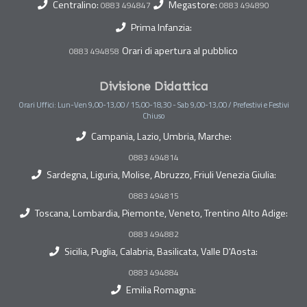
Centralino:
Megastore:
0883 494847
0883 494890
Prima Infanzia:
Orari di apertura al pubblico
0883 494858
Divisione Didattica
Orari Uffici: Lun-Ven 9,00-13,00 / 15,00-18,30 - Sab 9,00-13,00 / Prefestivi e Festivi
Chiuso
Campania, Lazio, Umbria, Marche:
0883 494814
Sardegna, Liguria, Molise, Abruzzo, Friuli Venezia Giulia:
0883 494815
Toscana, Lombardia, Piemonte, Veneto, Trentino Alto Adige:
0883 494882
Sicilia, Puglia, Calabria, Basilicata, Valle D'Aosta:
0883 494884
Emilia Romagna: