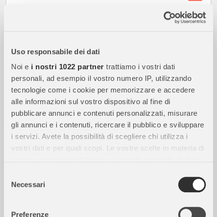
SPEDIZIONE GRATUITA
Uso responsabile dei dati
Noi e
i nostri 1022 partner
trattiamo i vostri dati
personali, ad esempio il vostro numero IP, utilizzando
tecnologie come i cookie per memorizzare e accedere
alle informazioni sul vostro dispositivo al fine di
pubblicare annunci e contenuti personalizzati, misurare
gli annunci e i contenuti, ricercare il pubblico e sviluppare
i servizi. Avete la possibilità di scegliere chi utilizza i
vostri dati e per quali scopi. Le vostre scelte in materia di
9,90
€
privacy sono applicabili solo su questa proprietà digitale
disponibile
in cui avete effettuato le vostre scelte. È possibile
Selezione
modificare o revocare il proprio consenso in qualsiasi
Necessari
del
momento dalla Dichiarazione sui cookie o facendo clic
consenso
RAVENSBURGER
sull'icona di attivazione della privacy.
Puzzle 125 Pezzi Giant Disney Princess
Preferenze