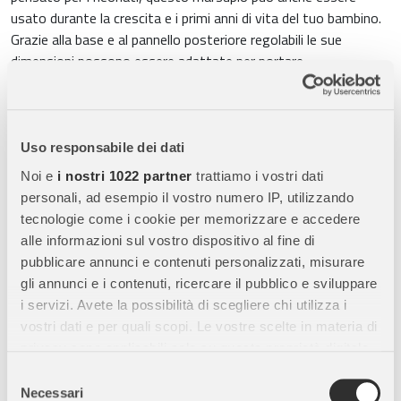
usato durante la crescita e i primi anni di vita del tuo bambino.
Grazie alla base e al pannello posteriore regolabili le sue
dimensioni possono essere adattate per portare
comodamente il tuo bambino anche quando cresce, fino a un
peso di 15 kg. Può essere indossato davanti, dietro o su un
fianco, offrendo ai genitori ampia flessibilità. Realizzato con
tessuti a doppio strato, gli spallacci allungabili aiutano a
Uso responsabile dei dati
distribuire uniformemente il peso del bambino durante il
Noi e
i nostri 1022 partner
trattiamo i vostri dati
trasporto. Tra i due strati di tessuto è presente una tasca
personali, ad esempio il vostro numero IP, utilizzando
integrata che può ospitare un’imbottitura per le spalle, per
tecnologie come i cookie per memorizzare e accedere
assicurare il massimo comfort. Questo Marsupio è facilissimo
alle informazioni sul vostro dispositivo al fine di
da usare. Basta allacciare la cintura in vita, poi, dopo aver
pubblicare annunci e contenuti personalizzati, misurare
messo il marsupio, tirare le cinghie strette e legarle con un
gli annunci e i contenuti, ricercare il pubblico e sviluppare
doppio nodo. Libertà di movimento
i servizi. Avete la possibilità di scegliere chi utilizza i
vostri dati e per quali scopi. Le vostre scelte in materia di
Caratteristiche:
privacy sono applicabili solo su questa proprietà digitale
Ampie spalline allungabili. Realizzato con un doppio strato di
in cui avete effettuato le vostre scelte. È possibile
Selezione
tessuto fasciante
modificare o revocare il proprio consenso in qualsiasi
Necessari
del