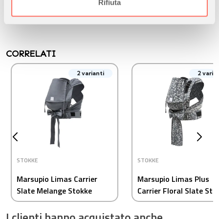
informazioni sul modo in cui utilizza il nostro sito con i
Rifiuta
nostri partner che si occupano di analisi dei dati web,
pubblicità e social media, i quali potrebbero combinarle
con altre informazioni che ha fornito loro o che hanno
raccolto dal suo utilizzo dei loro servizi.
CORRELATI
2 varianti
2 varia
STOKKE
STOKKE
Marsupio Limas Carrier
Marsupio Limas Plus
Slate Melange Stokke
Carrier Floral Slate Sto
I clienti hanno acquistato anche