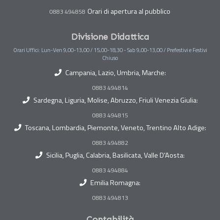
Orari di apertura al pubblico
0883 494858
Divisione Didattica
Orari Uffici: Lun-Ven 9,00-13,00 / 15,00-18,30 - Sab 9,00-13,00 / Prefestivi e Festivi
Chiuso
Campania, Lazio, Umbria, Marche:
0883 494814
Sardegna, Liguria, Molise, Abruzzo, Friuli Venezia Giulia:
0883 494815
Toscana, Lombardia, Piemonte, Veneto, Trentino Alto Adige:
0883 494882
Sicilia, Puglia, Calabria, Basilicata, Valle D'Aosta:
0883 494884
Emilia Romagna:
0883 494813
Contabilità