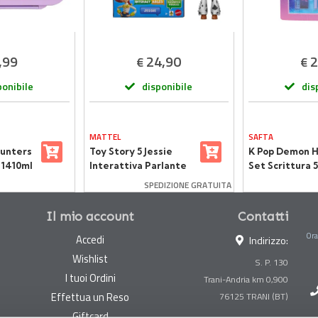
,99
24,90
2
€
€
ponibile
disponibile
dis
MATTEL
SAFTA
unters
Toy Story 5 Jessie
K Pop Demon 
1410ml
Interattiva Parlante
Set Scrittura 
SPEDIZIONE GRATUITA
Il mio account
Contatti
Ora
Accedi
Indirizzo:
Wishlist
S. P. 130
I tuoi Ordini
Trani-Andria km 0,900
Effettua un Reso
Giftcard