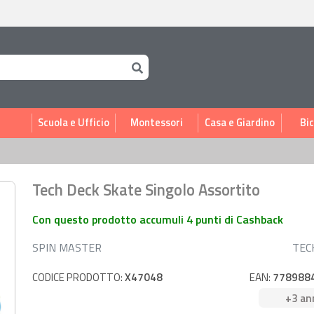
i
Scuola e Ufficio
Montessori
Casa e Giardino
Bic
Tech Deck Skate Singolo Assortito
Con questo prodotto accumuli 4 punti di Cashback
SPIN MASTER
TEC
CODICE PRODOTTO:
X47048
EAN:
778988
+3 an