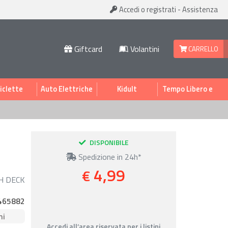
Accedi
o registrati
-
Assistenza
Giftcard
Volantini
CARRELLO
iclette
Auto Elettriche
Kidult
Tempo Libero e
Sport
DISPONIBILE
Spedizione in 24h*
4,99
€
H DECK
465882
ni
Accedi all’area riservata per i listini