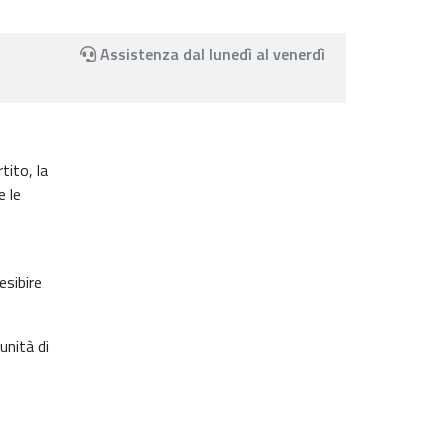
Assistenza dal lunedì al venerdì
tito, la
e le
esibire
unità di