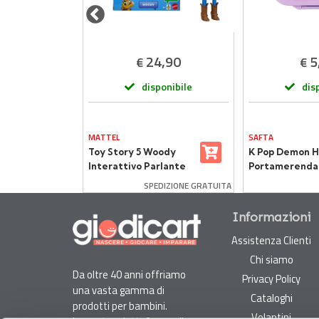
,90
24,90
5
€
€
onibile
disponibile
dis
MATTEL
SAFTA
zz
Toy Story 5 Woody
K Pop Demon H
rattivo
Interattivo Parlante
Portamerenda 
DIZIONE GRATUITA
SPEDIZIONE GRATUITA
Informazioni
Assistenza Clienti
Chi siamo
Da oltre 40 anni offriamo
Privacy Policy
una vasta gamma di
Cataloghi
prodotti per bambini.
Volantini