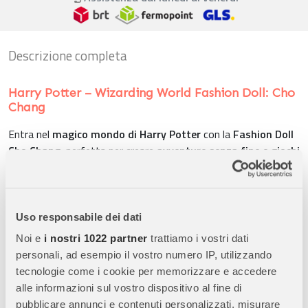
Descrizione completa
Harry Potter – Wizarding World Fashion Doll: Cho
Chang
Entra nel
magico mondo di Harry Potter
con la
Fashion Doll
Cho Chang
, perfetta per creare
avventure senza fine e giochi
di ruolo ispirati alla saga
.
Caratteristiche Principali:
Uso responsabile dei dati
Noi e
i nostri 1022 partner
trattiamo i vostri dati
Personaggio Iconico:
Include
Cho Chang
, pronta a vivere le
personali, ad esempio il vostro numero IP, utilizzando
avventure tra le aule di Hogwarts e i corridoi della scuola di
tecnologie come i cookie per memorizzare e accedere
magia.
alle informazioni sul vostro dispositivo al fine di
Dettagli Realistici:
Graziosi dettagli del viso,
morbidi capelli
pubblicare annunci e contenuti personalizzati, misurare