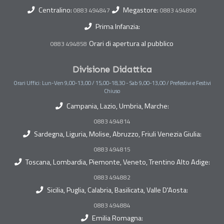
Centralino:
Megastore:
0883 494847
0883 494890
Prima Infanzia:
Orari di apertura al pubblico
0883 494858
Divisione Didattica
Orari Uffici: Lun-Ven 9,00-13,00 / 15,00-18,30 - Sab 9,00-13,00 / Prefestivi e Festivi
Chiuso
Campania, Lazio, Umbria, Marche:
0883 494814
Sardegna, Liguria, Molise, Abruzzo, Friuli Venezia Giulia:
0883 494815
Toscana, Lombardia, Piemonte, Veneto, Trentino Alto Adige:
0883 494882
Sicilia, Puglia, Calabria, Basilicata, Valle D'Aosta:
0883 494884
Emilia Romagna: