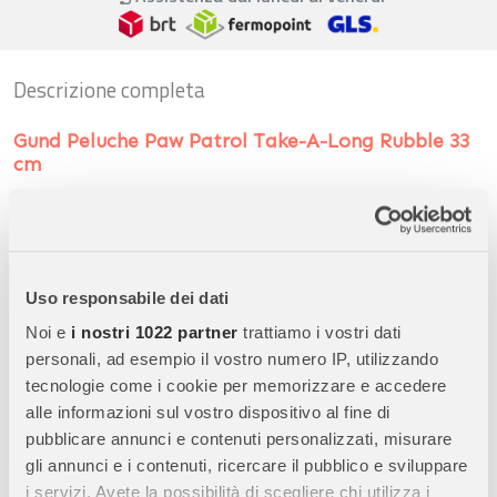
Descrizione completa
Gund Peluche Paw Patrol Take-A-Long Rubble 33
cm
Scopri il morbido peluche Take-A-Long Rubble di Gund,
perfetto per i piccoli fan della Paw Patrol. Misura 33 cm ed è
lavabile in superficie, ideale per neonati e bambini.
Uso responsabile dei dati
Morbidezza e Qualità
Noi e
i nostri 1022 partner
trattiamo i vostri dati
Questo peluche di alta qualità è estremamente piacevole da
personali, ad esempio il vostro numero IP, utilizzando
tenere in mano. I bambini avranno un desiderio irresistibile di
tecnologie come i cookie per memorizzare e accedere
coccolarlo e portarlo ovunque, rendendolo un compagno
alle informazioni sul vostro dispositivo al fine di
perfetto per ogni avventura.
pubblicare annunci e contenuti personalizzati, misurare
gli annunci e i contenuti, ricercare il pubblico e sviluppare
Dettagli Autentici
i servizi. Avete la possibilità di scegliere chi utilizza i